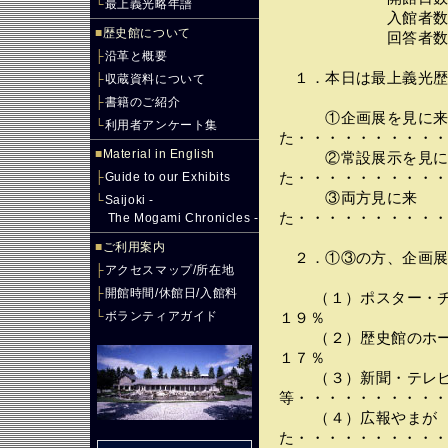
└
最上義光略年譜
入館者数・・・・
■
歴史館について
回答者数・・・
├
沿革と概要
１．本日は最上義光歴
├
収蔵資料について
├
書籍のご紹介
①企画展を見に
└
利用者アンケート集
た・・・・・・・・・
■
Material in English
②常設展示を見に
├
Guide to our Exhibits
た・・・・・・・・・
③両方見に来
└
Saijoki -
た・・・・・・・・・
The Mogami Chronicles -
■
ご利用案内
２．①③の方、企画展
├
アクセスマップ/所在地
├
開館時間/休館日/入館料
（１）ポスター・チラ
└
ボランティアガイド
１９％
（２）歴史館のホーム
１７％
（３）新聞・テレビ
等・・・・・・・・・
（４）広報やまが
た・・・・・・・・・