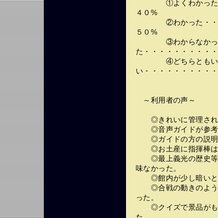
①よくわかった・・
４０%
②わかった・・・・
５０%
③わからなか
た・・・・・・・・・・
④どちらともい
い・・・・・・・・・・
～利用者の声～
◎きれいに管理され
◎音声ガイドが参考
◎ガイドの方の説明
◎お土産に指揮棒は無
◎最上義光の歴史等を
味なかった。
◎館内が少し暗いと
◎合戦の動きのように
った。
◎クイズで景品がもら
た。