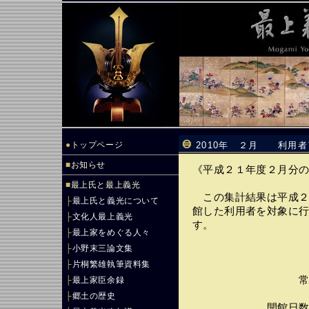
●
トップページ
2010年 ２月 利用
■
お知らせ
《平成２１年度２月分
■
最上氏と最上義光
この集計結果は平成２
├
最上氏と義光について
館した利用者を対象に
├
文化人最上義光
す。
├
最上家をめぐる人々
├
小野末三論文集
├
片桐繁雄執筆資料集
常設展示 （
├
最上家臣余録
├
郷土の歴史
開館日数・・・