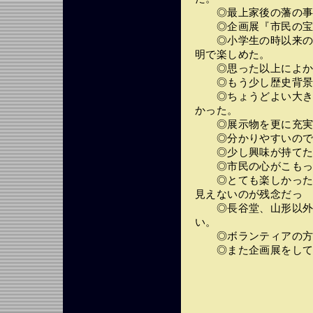
◎最上家後の藩の事
◎企画展『市民の宝
◎小学生の時以来の来
明で楽しめた。
◎思った以上によか
◎もう少し歴史背景の
◎ちょうどよい大きさ
かった。
◎展示物を更に充実
◎分かりやすいので
◎少し興味が持て
◎市民の心がこもった
◎とても楽しかったが
見えないのが残念だ
◎長谷堂、山形以外の
い。
◎ボランティアの方が
◎また企画展をして