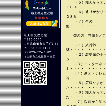
（５）知人から聞いた
１０％
（６）通りがかり・・
２８％
（７）その
他・・・・・・・・・
最上義光歴史館
②の方、当館をどこ
〒990-0046
山形県山形市大手町1-53
（１）旅行雑
tel 023-625-7101
誌・・・・・・・・・・
fax 023-625-7102
（２）歴史館のホー
（
山形市文化振興事業団
）
ジ・・・・・・・・・・
（３）インターネ
ト・・・・・・・・・・
（４）新聞・テレビ
等・・・・・・・・・・
（５）広報やまが
た・・・・・・・・・・
（６）知人から聞
た・・・・・・・・・・
（７）以前から知って