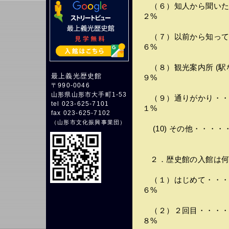
（６）知人から聞いた
２%
（７）以前から知って
６%
（８）観光案内所 (駅
最上義光歴史館
９%
〒990-0046
山形県山形市大手町1-53
（９）通りがかり・・
tel 023-625-7101
１%
fax 023-625-7102
（
山形市文化振興事業団
）
(10) その他・・・
２．歴史館の入館は何
（１）はじめて・・・
６%
（２）２回目・・・・
８%