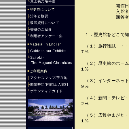
└
最上義光略年譜
開館日数・・・
■
歴史館について
入館者数・・・
├
沿革と概要
回答者数・・・
├
収蔵資料について
├
書籍のご紹介
１．歴史館をどこで知
└
利用者アンケート集
■
Material in English
（１）旅行雑誌・・・
├
Guide to our Exhibits
７%
└
Saijoki -
The Mogami Chronicles -
（２）歴史館のホーム
１%
■
ご利用案内
├
アクセスマップ/所在地
（３）インターネット
├
開館時間/休館日/入館料
９%
└
ボランティアガイド
（４）新聞・テレビ・
２%
（５）広報やまがた・
１%