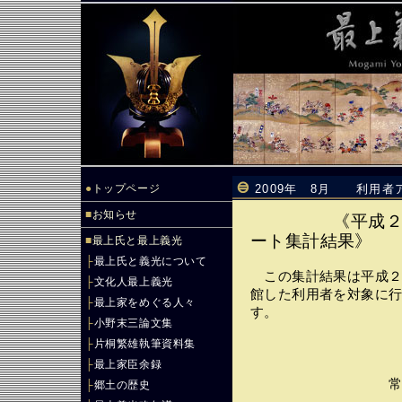
●
トップページ
2009年 8月 利用者
■
お知らせ
《平成
ート集計結果》
■
最上氏と最上義光
├
最上氏と義光について
この集計結果は平成２
├
文化人最上義光
館した利用者を対象に
├
最上家をめぐる人々
す。
├
小野末三論文集
├
片桐繁雄執筆資料集
├
最上家臣余録
常設展示 （
├
郷土の歴史