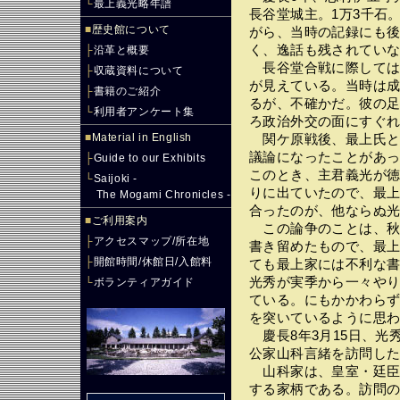
└
最上義光略年譜
長谷堂城主。1万3千石
■
歴史館について
がら、当時の記録にも
く、逸話も残されてい
├
沿革と概要
長谷堂合戦に際しては
├
収蔵資料について
が見えている。当時は
├
書籍のご紹介
るが、不確かだ。彼の
└
利用者アンケート集
ろ政治外交の面にすぐ
■
Material in English
関ケ原戦後、最上氏と
議論になったことがあ
├
Guide to our Exhibits
このとき、主君義光が徳
└
Saijoki -
りに出ていたので、最
The Mogami Chronicles -
合ったのが、他ならぬ
■
ご利用案内
この論争のことは、秋
├
アクセスマップ/所在地
書き留めたもので、最
├
開館時間/休館日/入館料
ても最上家には不利な
光秀が実季から一々や
└
ボランティアガイド
ている。にもかかわら
を突いているように思
慶長8年3月15日、光
公家山科言緒を訪問し
山科家は、皇室・廷臣
する家柄である。訪問