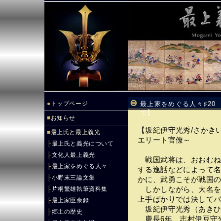
●
トップページ
最上家をめぐる人々♯20
で】
■
お知らせ
【坂紀伊守光秀/さかき
■
最上氏と最上義光
エリート官僚～
├
最上氏と義光について
├
文化人最上義光
戦国武将は、おおむね
├
最上家をめぐる人々
する逸話などによって
├
小野末三論文集
かに、武勇こそが戦国
├
片桐繁雄執筆資料集
しかしながら、大名を
上手ばかりでは決して
├
最上家臣余録
坂紀伊守光秀（あきひ
├
郷土の歴史
慶長6年、志村伊豆守