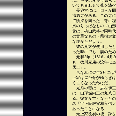
た。74歳の家康は喜ん
いても合わせて礼を述
長谷堂には、自らが開
清源寺がある。この寺
て護持を図った。寺に
風のりっぱなもの（山
像は、桃山武将の同時
の貴重なもの（県指定
な趣がただよう。
彼の奥方が使用したと
った時にでも、妻のた
元和2年（1616）4月
も、徳川家康の没年に
居士」。
ちなみに翌年3月には
上家は屋台骨がゆらぎ
く亡くなったわけだ。
光秀の妻は、志村伊豆
は、山形城内三の丸八
る。彼女が亡くなったのは
名「宝正院殿実相良信大
あったことになる。
最上家改易の後、跡を