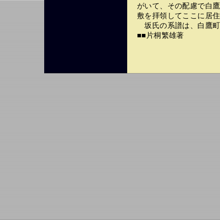
がいて、その配慮で白
敷を拝領してここに居
坂氏の系譜は、白鷹町
■■片桐繁雄著