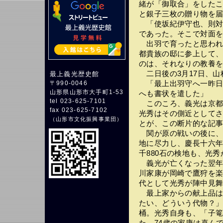
緒が「御取合」をした
と銀子三枚の贈り物を
「使坂紀伊守也、則対
であった。そこで対面
出羽で育ったと思われ
都貴族の邸に参上して
のは、それなりの教養
二日後の3月17日、山
最上義光歴史館
「最上出羽守へ一昨日
〒990-0046
山形県山形市大手町1-53
へも書状を遣した」
tel 023-625-7101
このころ、義光は京都
fax 023-625-7102
光秀はその側近として
（
山形市文化振興事業団
）
とが、この断片的な記
関が原の戦いの後に、
地に尽力し、慶長十六年
千880石の検地も、光
義光が亡くなった翌年、慶
川家康が岡崎で鷹狩を
代として光秀が陣中見
最上家からの献上品は
たい、どういう代物？
桶。光秀自身も、「子