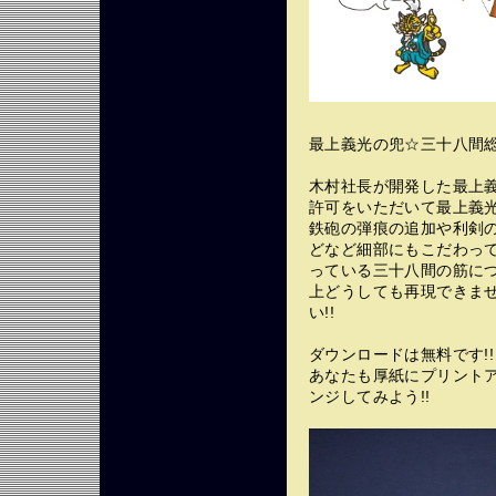
最上義光の兜☆三十八間総覆
木村社長が開発した最上
許可をいただいて最上義
鉄砲の弾痕の追加や利剣
どなど細部にもこだわって
っている三十八間の筋に
上どうしても再現できま
い!!
ダウンロードは無料です!!
あなたも厚紙にプリント
ンジしてみよう!!