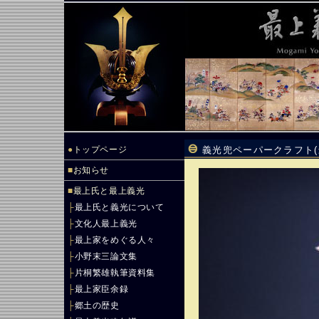
●
トップページ
義光兜ペーパークラフト(最
■
お知らせ
■
最上氏と最上義光
├
最上氏と義光について
├
文化人最上義光
├
最上家をめぐる人々
├
小野末三論文集
├
片桐繁雄執筆資料集
├
最上家臣余録
├
郷土の歴史