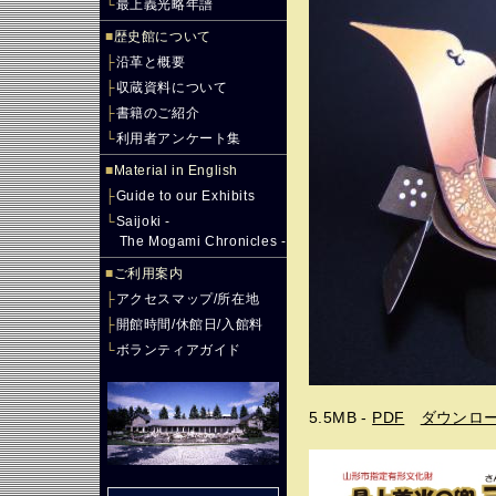
└
最上義光略年譜
■
歴史館について
├
沿革と概要
├
収蔵資料について
├
書籍のご紹介
└
利用者アンケート集
■
Material in English
├
Guide to our Exhibits
└
Saijoki -
The Mogami Chronicles -
■
ご利用案内
├
アクセスマップ/所在地
├
開館時間/休館日/入館料
└
ボランティアガイド
5.5MB -
PDF
ダウンロ