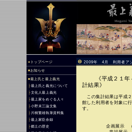
●
トップページ
2009年 4月 利用者
■
お知らせ
《平成２１年
■
最上氏と最上義光
計結果》
├
最上氏と義光について
├
文化人最上義光
この集計結果は平成２
├
最上家をめぐる人々
館した利用者を対象に
├
小野末三論文集
す。
├
片桐繁雄執筆資料集
├
最上家臣余録
企画展示 （４/
├
郷土の歴史