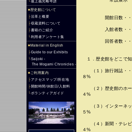
常設展示 （４/
└
最上義光略年譜
■
歴史館について
├
沿革と概要
開館日数・・・・
├
収蔵資料について
入館者数・・・・
├
書籍のご紹介
└
利用者アンケート集
回答者数・・・・
■
Material in English
├
Guide to our Exhibits
１．歴史館をどこで知
└
Saijoki -
The Mogami Chronicles -
（１）旅行雑誌・・・
■
ご利用案内
８%
├
アクセスマップ/所在地
├
開館時間/休館日/入館料
（２）歴史館のホーム
└
ボランティアガイド
４%
（３）インターネット
５%
（４）新聞・テレビ・
４%