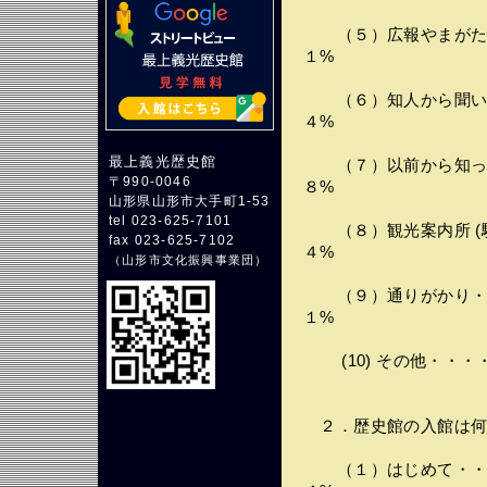
（５）広報やまがた・
１%
（６）知人から聞いた
４%
最上義光歴史館
（７）以前から知って
〒990-0046
８%
山形県山形市大手町1-53
tel 023-625-7101
（８）観光案内所 (
fax 023-625-7102
４%
（
山形市文化振興事業団
）
（９）通りがかり・・
１%
(10) その他・・・
２．歴史館の入館は何
（１）はじめて・・・