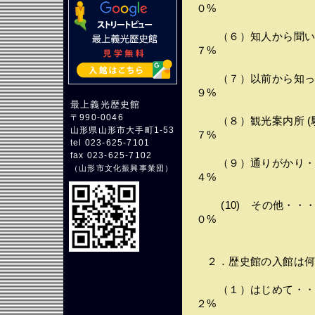
０%
（６）知人から聞いた
７%
（７）以前から知って
９%
最上義光歴史館
〒990-0046
（８）観光案内所 (
山形県山形市大手町1-53
７%
tel 023-625-7101
fax 023-625-7102
（９）通りがかり・・
（
山形市文化振興事業団
）
４%
(10) その他・・
０%
２．歴史館の入館は何
（１）はじめて・・・
２%