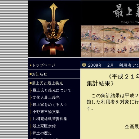
●
トップページ
2009年 2月 利用者
■
お知らせ
《平成２１
集計結果》
■
最上氏と最上義光
├
最上氏と義光について
この集計結果は平成２
├
文化人最上義光
館した利用者を対象に
├
最上家をめぐる人々
す。
├
小野末三論文集
├
片桐繁雄執筆資料集
├
最上家臣余録
企画展示 （２
├
郷土の歴史