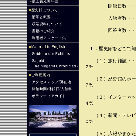
└
最上義光略年譜
開館日数・・・・
■
歴史館について
├
沿革と概要
入館者数・・・・
├
収蔵資料について
回答者数・・・・
├
書籍のご紹介
└
利用者アンケート集
■
Material in English
１．歴史館をどこで知
├
Guide to our Exhibits
（１）旅行雑誌・・・
└
Saijoki -
The Mogami Chronicles -
２%
■
ご利用案内
（２）歴史館のホーム
├
アクセスマップ/所在地
７%
├
開館時間/休館日/入館料
└
ボランティアガイド
（３）インターネット
４%
（４）新聞・テレビ・
０%
（５）広報やまがた・