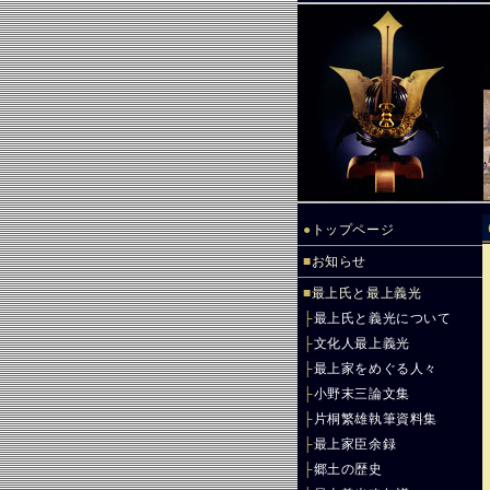
●
トップページ
■
お知らせ
■
最上氏と最上義光
├
最上氏と義光について
├
文化人最上義光
├
最上家をめぐる人々
├
小野末三論文集
├
片桐繁雄執筆資料集
├
最上家臣余録
├
郷土の歴史