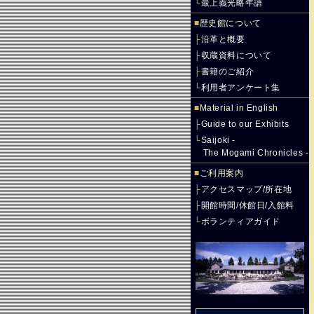
└
最上義光略年譜
■
歴史館について
├
沿革と概要
├
収蔵資料について
├
書籍のご紹介
└
利用者アンケート集
■
Material in English
├
Guide to our Exhibits
└
Saijoki -
The Mogami Chronicles -
■
ご利用案内
├
アクセスマップ/所在地
├
開館時間/休館日/入館料
└
ボランティアガイド