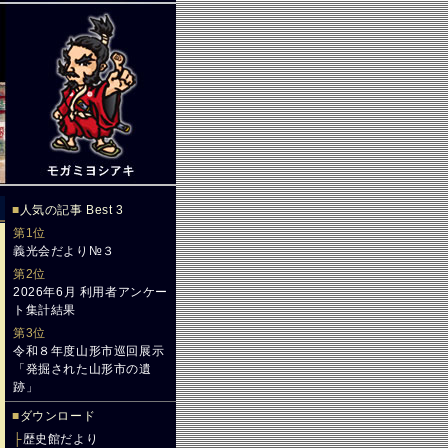
■
人気の記事 Best 3
第1位
義光会だより№３
第2位
2026年6月 利用者アンケー
ト集計結果
第3位
令和８年度山形市巡回展示
「発掘された山形市の遺
跡」
■
ダウンロード
├
歴史館だより