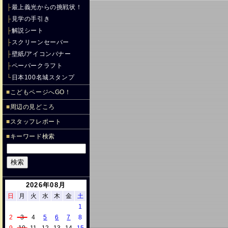
├
最上義光からの挑戦状！
├
見学の手引き
├
解説シート
├
スクリーンセーバー
├
壁紙/アイコンバナー
├
ペーパークラフト
└
日本100名城スタンプ
■
こどもページへGO！
■
周辺の見どころ
■
スタッフレポート
■
キーワード検索
2026年08月
日
月
火
水
木
金
土
1
2
3
4
5
6
7
8