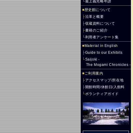
└
最上義光略年譜
■
歴史館について
├
沿革と概要
├
収蔵資料について
├
書籍のご紹介
└
利用者アンケート集
■
Material in English
├
Guide to our Exhibits
└
Saijoki -
The Mogami Chronicles -
■
ご利用案内
├
アクセスマップ/所在地
├
開館時間/休館日/入館料
└
ボランティアガイド