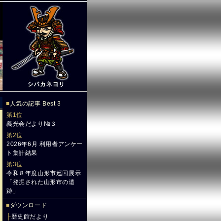
■
人気の記事 Best 3
第1位
義光会だより№３
第2位
2026年6月 利用者アンケー
ト集計結果
第3位
令和８年度山形市巡回展示
「発掘された山形市の遺
跡」
■
ダウンロード
├
歴史館だより