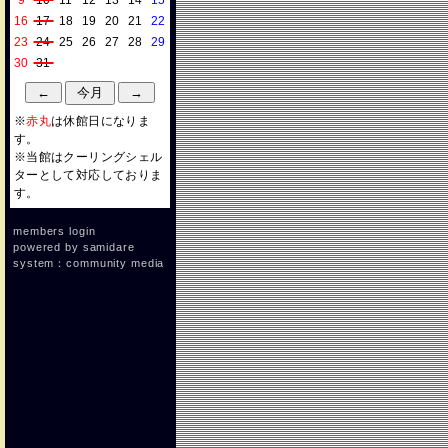
9
10
11
12
13
14
15
16
17
18
19
20
21
22
23
24
25
26
27
28
29
30
31
※
赤丸
は休館日になりま
す。
※当館はクーリングシェル
ターとして対応しておりま
す。
members login
powered by
samidare
system：community media