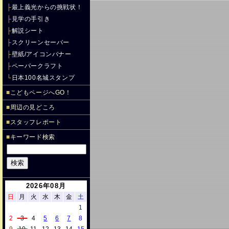
├
最上義光からの挑戦状！
├
見学の手引き
├
解説シート
├
スクリーンセーバー
├
壁紙/アイコンバナー
├
ペーパークラフト
└
日本100名城スタンプ
■
こどもページへGO！
■
周辺の見どころ
■
スタッフレポート
■
キーワード検索
2026年08月
日
月
火
水
木
金
土
1
2
3
4
5
6
7
8