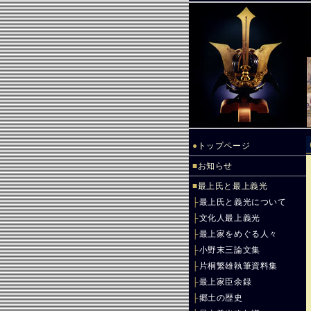
●
トップページ
■
お知らせ
■
最上氏と最上義光
├
最上氏と義光について
├
文化人最上義光
├
最上家をめぐる人々
├
小野末三論文集
├
片桐繁雄執筆資料集
├
最上家臣余録
├
郷土の歴史