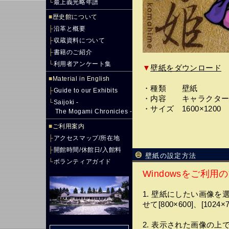
└
最上義光略年譜
■
歴史館について
├
沿革と概要
├
収蔵資料について
├
書籍のご紹介
└
利用者アンケート集
▼
壁紙をダウンロード
■
Material in English
・種類 壁紙
├
Guide to our Exhibits
・内容 キャラクター 
└
Saijoki -
・サイズ 1600×1200
The Mogami Chronicles -
■
ご利用案内
├
アクセスマップ/所在地
├
開館時間/休館日/入館料
壁紙の設定方法
└
ボランティアガイド
Windowsをご利用
1. 壁紙にしたい画像
せて[800×600]、[1
2. 表示された画像の