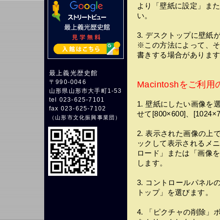
より「壁紙に設定」ま
い。
3. デスクトップに壁紙
※この方法によって、
書きする場合がありま
最上義光歴史館
〒990-0046
Macintoshをご利
山形県山形市大手町1-53
tel 023-625-7101
1. 壁紙にしたい画像
fax 023-625-7102
せて[800×600]、[1
（
山形市文化振興事業団
）
2. 表示された画像の
ックして表示されるメ
ロード」または「画像
します。
3. コントロールパネ
トップ」を選びます。
4. 「ピクチャの削除