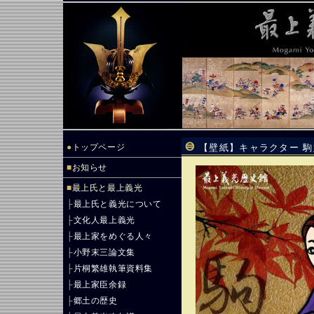
●
トップページ
【壁紙】キャラクター 駒
■
お知らせ
■
最上氏と最上義光
├
最上氏と義光について
├
文化人最上義光
├
最上家をめぐる人々
├
小野末三論文集
├
片桐繁雄執筆資料集
├
最上家臣余録
├
郷土の歴史