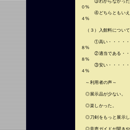
③わからなかった・
０%
④どちらともいえな
４%
（３）入館料につい
①高い・・・・・・
８%
②適当である・・・
８%
③安い・・・・・・
４%
～利用者の声～
◎展示品が少ない。
◎楽しかった。
◎刀剣をもっと展示し
◎音声ガイドが聞きや