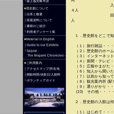
間
└
最上義光略年譜
入館者数・・・
■
歴史館について
４人
├
沿革と概要
回答者数・・
├
収蔵資料について
人
├
書籍のご紹介
└
利用者アンケート集
１．歴史館をどこで知
■
Material in English
├
Guide to our Exhibits
（１）旅行雑誌・・・
（２）歴史館のホーム
└
Saijoki -
The Mogami Chronicles -
（３）インターネット
（４）新聞・テレビ・
■
ご利用案内
（５）広報やまがた・
├
アクセスマップ/所在地
（６）知人から聞いた
├
開館時間/休館日/入館料
（７）以前から知って
└
ボランティアガイド
（８）観光案内所 (駅
（９）通りがかり・・
(10) その他・・ 
２．歴史館の入館は何
（１）はじめて・・・