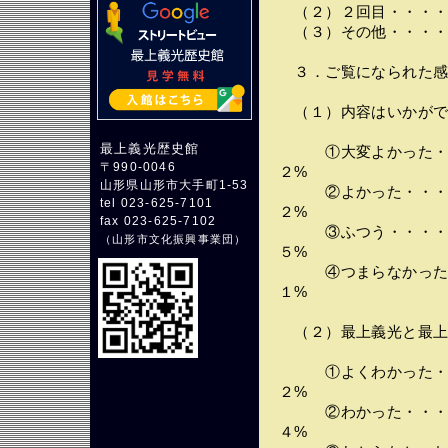
（２）２回目・・・・
（３）その他・・・・
３．ご覧になられた感
（１）内容はいかがで
最上義光歴史館
①大変よかった・・
〒990-0046
２%
山形県山形市大手町1-53
②よかった・・・・
tel 023-625-7101
２%
fax 023-625-7102
③ふつう・・・・・
（
山形市文化振興事業団
）
５%
④つまらなかった・
１%
（２）最上義光と最上
①よくわかった・・
２%
②わかった・・・・
４%