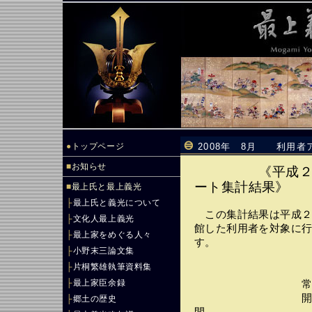
●
トップページ
2008年 8月 利用者
■
お知らせ
《平成
ート集計結果》
■
最上氏と最上義光
├
最上氏と義光について
この集計結果は平成２
├
文化人最上義光
館した利用者を対象に
├
最上家をめぐる人々
す。
├
小野末三論文集
├
片桐繁雄執筆資料集
├
最上家臣余録
常設展示 （
開館日数・・
├
郷土の歴史