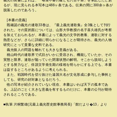
義光の奥書によれば、「毎座不審の儀ども八百ヶ条」を筆記したとあ
るが、現に見られる本写本は488ヶ条である。伝来の間に300余ヶ条が
脱落したのであろう。
[本書の意義]
既確認の義光の連歌33巻は、『最上義光連歌集』全3集として刊行
された。その質的面については、山形大学教授の名子喜久雄氏が考察
を加えておられるが、本書によって義光の文学的教養、連歌に対する
熱意などが、さらに詳細に明らかになることが期待され、義光の人物
研究にとって貴重な史料である。
義光個人の問題を離れても大きな意義がある。
桃山時代の連歌界で式目がいかに受容され、機能していたか、その
実態と限界。連歌が陥っていた閉塞状態の解明。そこから脱却しよう
とする努力など、俳諧文学発生期の様相を明らかにする上でも、本書
は益するところがあるように考えられる。
また、戦国時代を切り抜けた遠国大名が文化形成に参与した事例と
しても、研究の好対象となるだろう。
他の写本が紹介されていない現在、本書はいわば天下の孤本であ
る。上記のごとく大きな意義を有するものだけに、本書の公刊が期待
されるところである。
■執筆:片桐繁雄(元最上義光歴史館事務局長)「館だより�13」より