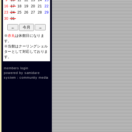
9
10
11
12
13
14
15
16
17
18
19
20
21
22
23
24
25
26
27
28
29
30
31
※
赤丸
は休館日になりま
す。
※当館はクーリングシェル
ターとして対応しておりま
す。
members login
powered by
samidare
system：community media