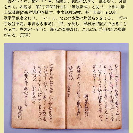
縦27.7ｃｍ。横21.1ｃｍ。袋綴じ。表紙柿渋塗り。題簽なく、外題
を欠く。内題は、第1丁表第1行目に「連歌新式」とあり、上部に[最
上院蔵書]の縦型黒印を捺す。本文紙数69枚。各丁表裏とも10行。
漢字平仮名交じり、「ハ・ミ」などの少数の片仮名を交える。一行の
字数は不定。朱書きき末尾に「巴」を記し、里村紹巴記入であること
を示す。巻末67～9丁に、義光の奥書及び、これに応ずる紹巴の奥書
がある。(写真)