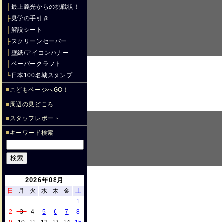
├
最上義光からの挑戦状！
├
見学の手引き
├
解説シート
├
スクリーンセーバー
├
壁紙/アイコンバナー
├
ペーパークラフト
└
日本100名城スタンプ
■
こどもページへGO！
■
周辺の見どころ
■
スタッフレポート
■
キーワード検索
2026年08月
日
月
火
水
木
金
土
1
2
3
4
5
6
7
8