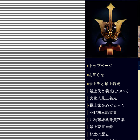
●
トップページ
■
お知らせ
■
最上氏と最上義光
├
最上氏と義光について
├
文化人最上義光
├
最上家をめぐる人々
├
小野末三論文集
├
片桐繁雄執筆資料集
├
最上家臣余録
├
郷土の歴史