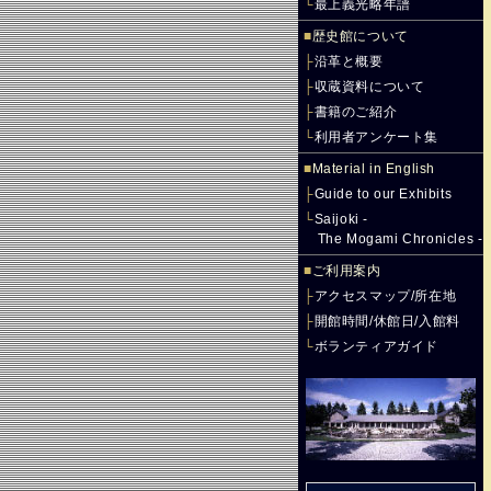
└
最上義光略年譜
■
歴史館について
├
沿革と概要
├
収蔵資料について
├
書籍のご紹介
└
利用者アンケート集
■
Material in English
├
Guide to our Exhibits
└
Saijoki -
The Mogami Chronicles -
■
ご利用案内
├
アクセスマップ/所在地
├
開館時間/休館日/入館料
└
ボランティアガイド