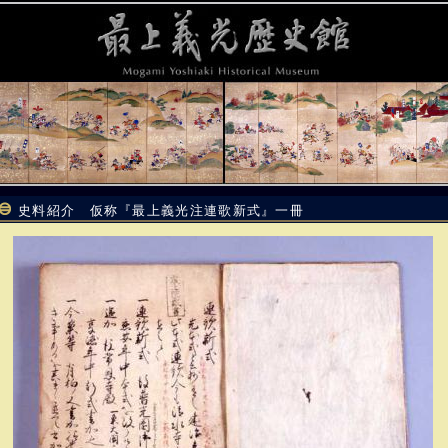
史料紹介 仮称『最上義光注連歌新式』一冊