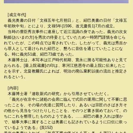
[成立年代]
義光奥書の日付「文祿五年七月朔日」と、紹巴奥書の日付「文祿五
年初秋中旬」とにより、文祿5年(1596、改元慶長1)7月の成立。
当時の豊臣秀次事件に連座して近江流謫の身であった。義光の次女
駒姫(おいまの方)を秀次の侍妾としていたため一時閉門謹慎を命じら
れていたが、この時点では宥されていた。したがって、義光は秀吉か
ら罪人として退けられた紹巴と、懇ろに音信を通じていたことにな
る。時に義光51歳、紹巴73歳であった。
木藤博士は、本写本は江戸時代初期、寛永に溯る可能性ありと見て
おられる。[最上院蔵書]の印は、寒河江慈恩寺の最上院に伝来したこ
とを示す。北畠教爾氏によれば、明治の廃仏棄釈以後の流出と推定さ
れるという。
[内容]
木藤博士著『連歌新式の研究』から引用させていただく。
「義光が在京中に諸処の会席に臨んで式目の運用に関して不審に思
ったことを、その場の先達に質問したり、あるいは宗匠のさばき方そ
の他から見当をつけたりしたことを、そのつど書き留めておいて、の
ちにこれを整理したもののようである。……紹巴の書き入れは僅か
で、秘事大事に属することは奥書にも記されているように口伝に依っ
ているようである」(頁152)