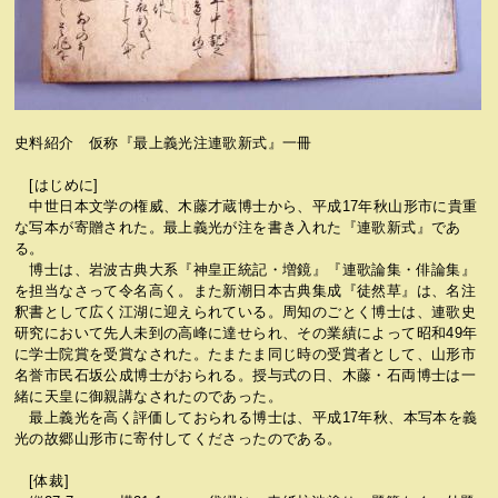
史料紹介 仮称『最上義光注連歌新式』一冊
[はじめに]
中世日本文学の権威、木藤才蔵博士から、平成17年秋山形市に貴重
な写本が寄贈された。最上義光が注を書き入れた『連歌新式』であ
る。
博士は、岩波古典大系『神皇正統記・増鏡』『連歌論集・俳論集』
を担当なさって令名高く。また新潮日本古典集成『徒然草』は、名注
釈書として広く江湖に迎えられている。周知のごとく博士は、連歌史
研究において先人未到の高峰に達せられ、その業績によって昭和49年
に学士院賞を受賞なされた。たまたま同じ時の受賞者として、山形市
名誉市民石坂公成博士がおられる。授与式の日、木藤・石両博士は一
緒に天皇に御親講なされたのであった。
最上義光を高く評価しておられる博士は、平成17年秋、本写本を義
光の故郷山形市に寄付してくださったのである。
[体裁]