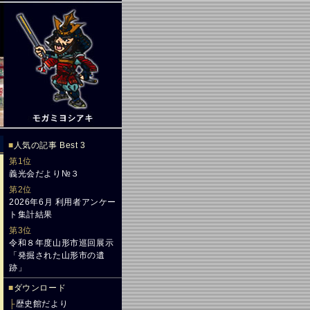
■
人気の記事 Best 3
第1位
義光会だより№３
第2位
2026年6月 利用者アンケー
ト集計結果
第3位
令和８年度山形市巡回展示
「発掘された山形市の遺
跡」
■
ダウンロード
├
歴史館だより