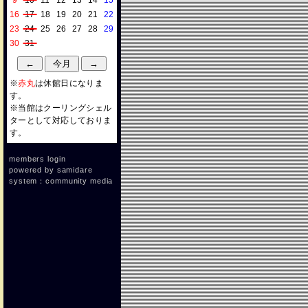
9
10
11
12
13
14
15
16
17
18
19
20
21
22
23
24
25
26
27
28
29
30
31
※
赤丸
は休館日になりま
す。
※当館はクーリングシェル
ターとして対応しておりま
す。
members login
powered by
samidare
system：community media