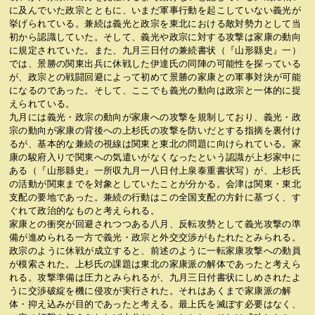
に及んでいた政宗とともに、いまだ軍事行動を起こしていない義光が
挙げられている。兼続は義光と政宗を東北における敵対勢力として当
初から認識していた。そして、義光や政宗に対する攻撃は家康の動向
に規定されていた。また、九月三日付の兼続書状（『山形縣史』一）
では、景勝の関東出兵に休戦した伊達氏の同陣の可能性を探っている
が、政宗との戦闘回避によって初めて景勝の家康との軍事対決が可能
になるのであった。そして、ここでも義光の動向は政宗と一体的に捉
えられている。
九月には義光・政宗の動向が家康への攻撃を規制しており、義光・政
宗の動向が家康の背後への上杉氏の攻撃を防いだとする指摘を裏付け
るが、基本的な兼続の視線は関東と東北の問題に向けられている。家
康の駿府入りで関東への気遣いがなくなったという認識が上杉家中に
ある（『山形縣史』一所収九月一八日付上泉泰重書状写）が、上杉氏
の活動が関東までを対象としていたことが分かる。会津は関東・東北
支配の要地であった。兼続の行動はこの全国支配の方針に基づく、す
ぐれて政治的なものと考えられる。
家康との衝突が回避されつつある八月、反転攻勢として義光攻撃の準
備が進められる一方で義光・政宗と外交交渉がもたれたとみられる。
政宗のように休戦が成立すると、前述のように一転家康攻撃への動員
が模索された。上杉氏の課題は東北の家康派の解体であったと考えら
れる。攻撃準備は圧力とみられるが、九月三日付書状にしめされたよ
うに交渉破綻を機に侵攻が実行された。それはあくまで家康派の解
体・抑え込みが目的であったと考える。最上氏を滅ぼす必要はなく、