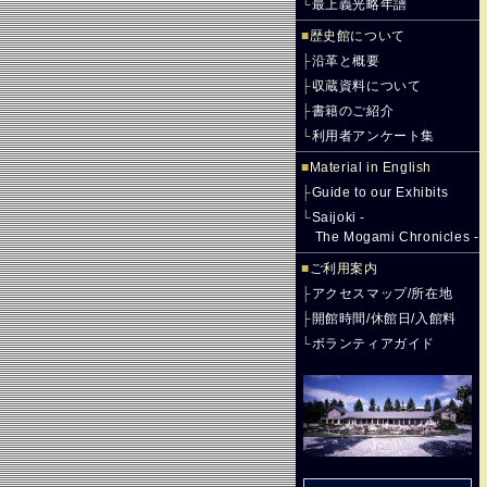
└
最上義光略年譜
■
歴史館について
├
沿革と概要
├
収蔵資料について
├
書籍のご紹介
└
利用者アンケート集
■
Material in English
├
Guide to our Exhibits
└
Saijoki -
The Mogami Chronicles -
■
ご利用案内
├
アクセスマップ/所在地
├
開館時間/休館日/入館料
└
ボランティアガイド