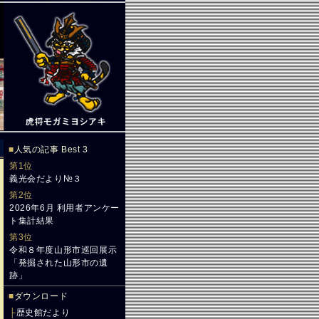
■
人気の記事 Best 3
第1位
義光会だより№３
第2位
2026年6月 利用者アンケー
ト集計結果
第3位
令和８年度山形市巡回展示
「発掘された山形市の遺
跡」
■
ダウンロード
├
歴史館だより