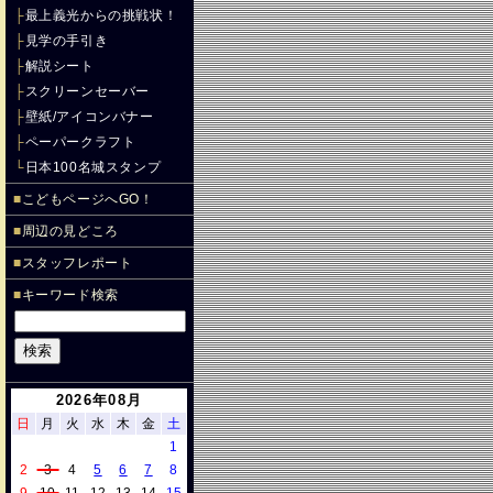
├
最上義光からの挑戦状！
├
見学の手引き
├
解説シート
├
スクリーンセーバー
├
壁紙/アイコンバナー
├
ペーパークラフト
└
日本100名城スタンプ
■
こどもページへGO！
■
周辺の見どころ
■
スタッフレポート
■
キーワード検索
2026年08月
日
月
火
水
木
金
土
1
2
3
4
5
6
7
8