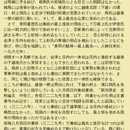
は明確に手を結び、相馬氏や岩城氏らとも目立った戦闘はなかった。
相馬には使者が送られている。後述のように越後北部（下越）の溝
口・村上両氏とも交渉で戦闘の回避が意図されていたが、両氏は越後
一揆の鎮圧に動いた。そして、最上義光を山形に攻めたのである。
さて、誉田慶恩氏は兼続の最上侵攻の理由として①最上氏が伊達氏
に比べ戦力的に弱小で攻めやすいこと、②家康の命によって北奥羽の
諸士を率いて上杉領へ攻め込もうとしていたこと、③上杉領における
会津と庄内を結合して上杉氏の軍備の弱点を補おうとしたことなどを
挙げ、特に③を強調した（『奥羽の驍将―最上義光―』人物往来社、
一九六七年）。
傾聴すべき見解であるが、会津と庄内の一体化は庄内と連続する越後
の下越地方から実現することもできたと思われる。そこは旧領であ
る。残存した旧勢力とともに上杉家臣団による軍勢が動員されれば、
軍事作戦は最上攻めよりも優位に展開できたのではなかろうか。ま
た、同じく飛び地の状態であった佐渡との一体性も確保できる。
ところが兼続は、越後一揆は秀治に向け、下越の村上・溝口両氏を攻
撃しないように指示している（八月四日付兼続書状。『新潟県史 史
料編五 中世三』所収三二二九号文書。以下、同書からの引用は文書
番号のみ記す）。現実とは異なり交渉で戦闘を回避したと認識してい
た（三二二八号）。つまり兼続には下越掌握による庄内の連結という
構想はなかった。領国の一体化を目指すにしても、最上領を攻める固
有の理由があったのではあるまいか。
前掲八月四日付書状（三二二九号）で兼続は義光と政宗を討つのは容
易いが、家康の出方を見極めるまで動けないと記している。既に戦い