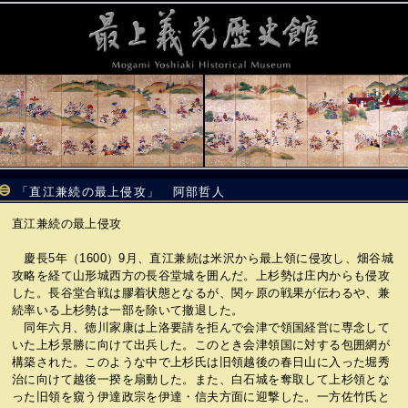
「直江兼続の最上侵攻」 阿部哲人
直江兼続の最上侵攻
慶長5年（1600）9月、直江兼続は米沢から最上領に侵攻し、畑谷城
攻略を経て山形城西方の長谷堂城を囲んだ。上杉勢は庄内からも侵攻
した。長谷堂合戦は膠着状態となるが、関ヶ原の戦果が伝わるや、兼
続率いる上杉勢は一部を除いて撤退した。
同年六月、徳川家康は上洛要請を拒んで会津で領国経営に専念して
いた上杉景勝に向けて出兵した。このとき会津領国に対する包囲網が
構築された。このような中で上杉氏は旧領越後の春日山に入った堀秀
治に向けて越後一揆を扇動した。また、白石城を奪取して上杉領とな
った旧領を窺う伊達政宗を伊達・信夫方面に迎撃した。一方佐竹氏と