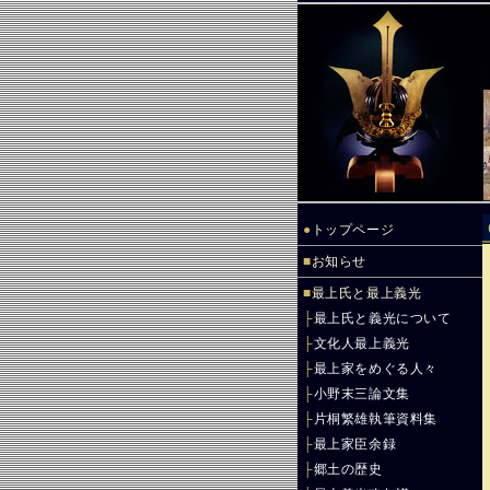
●
トップページ
■
お知らせ
■
最上氏と最上義光
├
最上氏と義光について
├
文化人最上義光
├
最上家をめぐる人々
├
小野末三論文集
├
片桐繁雄執筆資料集
├
最上家臣余録
├
郷土の歴史