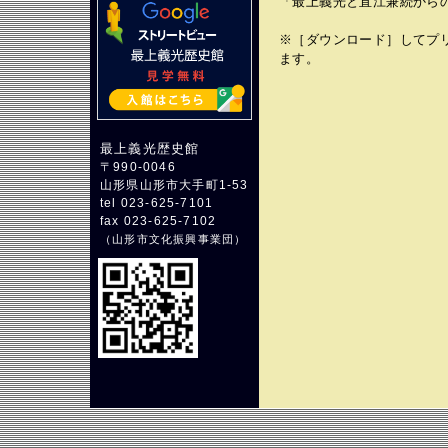
「最上義光と直江兼続からの挑
※［ダウンロード］してプ
ます。
最上義光歴史館
〒990-0046
山形県山形市大手町1-53
tel 023-625-7101
fax 023-625-7102
（
山形市文化振興事業団
）