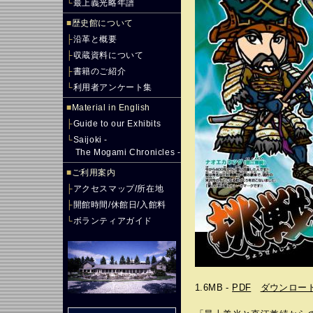
└
最上義光略年譜
■
歴史館について
├
沿革と概要
├
収蔵資料について
├
書籍のご紹介
└
利用者アンケート集
■
Material in English
├
Guide to our Exhibits
└
Saijoki -
The Mogami Chronicles -
■
ご利用案内
├
アクセスマップ/所在地
├
開館時間/休館日/入館料
└
ボランティアガイド
1.6MB -
PDF
ダウンロー