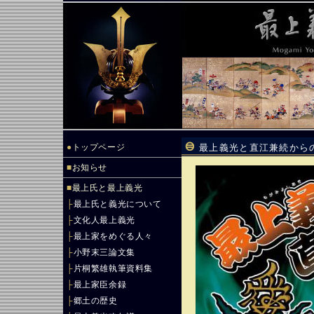
●
トップページ
最上義光と直江兼続からの
■
お知らせ
■
最上氏と最上義光
├
最上氏と義光について
├
文化人最上義光
├
最上家をめぐる人々
├
小野末三論文集
├
片桐繁雄執筆資料集
├
最上家臣余録
├
郷土の歴史