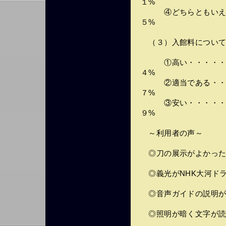
１%
④どちらともいえな
５%
（３）入館料につい
①高い・・・・・・
４%
②適当である・・・
７%
③安い・・・・・・
９%
～利用者の声～
◎刀の展示がよかった
◎義光がNHK大河ド
◎音声ガイドの説明が
◎照明が暗く文字が読