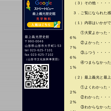
（３）その他・・・・
３．ご覧になられた感
（１）内容はいかがで
①大変よかった・・
最上義光歴史館
６%
〒990-0046
②よかった・・・・
山形県山形市大手町1-53
７%
tel 023-625-7101
③ふつう・・・・・
fax 023-625-7102
６%
（
山形市文化振興事業団
）
④つまらなかった・
１%
（２）最上義光と最上
①よくわかった・・
２%
②わかった・・・・
２%
③わからなかった・