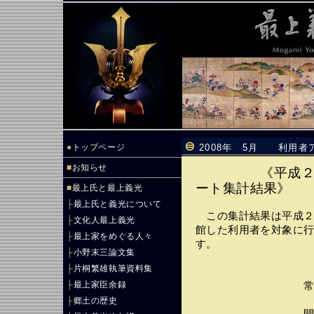
●
トップページ
2008年 5月 利用者
■
お知らせ
《平成
ート集計結果》
■
最上氏と最上義光
├
最上氏と義光について
この集計結果は平成２
├
文化人最上義光
館した利用者を対象に
├
最上家をめぐる人々
す。
├
小野末三論文集
├
片桐繁雄執筆資料集
├
最上家臣余録
常設展示 （
├
郷土の歴史