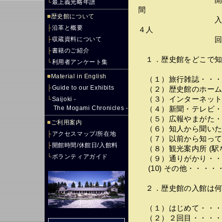
開館日数・・
└
最上義光略年譜
間
■
歴史館について
入館者数・・・
├
沿革と概要
４人
├
収蔵資料について
回答者数・・
├
書籍のご紹介
１．歴史館をどこで知
└
利用者アンケート集
■
Material in English
（１）旅行雑誌・・・
├
Guide to our Exhibits
（２）歴史館のホーム
（３）インターネット
└
Saijoki -
The Mogami Chronicles -
（４）新聞・テレビ・
（５）広報やまがた・
■
ご利用案内
（６）知人から聞いた
├
アクセスマップ/所在地
（７）以前から知って
├
開館時間/休館日/入館料
（８）観光案内所 (駅
└
ボランティアガイド
（９）通りがかり・・
(10) その他・・・
２．歴史館の入館は何
（１）はじめて・・・
（２）２回目・・・・