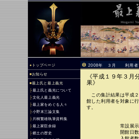
●
トップページ
2008年 ３月 利用
■
お知らせ
《平成１９年３月
果》
■
最上氏と最上義光
├
最上氏と義光について
この集計結果は平成２
├
文化人最上義光
館した利用者を対象に
├
最上家をめぐる人々
す。
├
小野末三論文集
├
片桐繁雄執筆資料集
常設展示 （３/
├
最上家臣余録
開館日数・・・
├
郷土の歴史
入館者数・・・