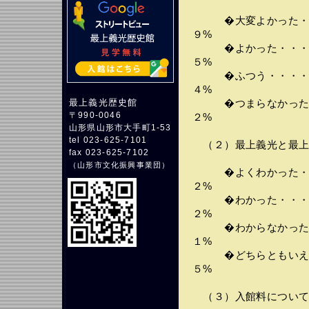
�大変よかった・・
９%
�よかった・・・・
５%
�ふつう・・・・・
４%
最上義光歴史館
�つまらなかった・
〒990-0046
２%
山形県山形市大手町1-53
tel 023-625-7101
（２）最上義光と最上
fax 023-625-7102
（
山形市文化振興事業団
）
�よくわかった・・
２%
�わかった・・・・
２%
�わからなかった・
１%
�どちらともいえな
５%
（３）入館料につい