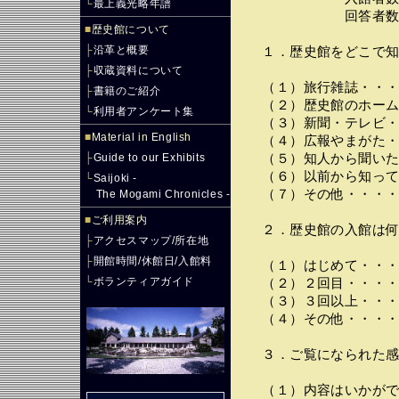
└
最上義光略年譜
回答者数・・・
■
歴史館について
├
沿革と概要
１．歴史館をどこで知
├
収蔵資料について
（１）旅行雑誌・・・
├
書籍のご紹介
（２）歴史館のホーム
└
利用者アンケート集
（３）新聞・テレビ・
■
Material in English
（４）広報やまがた・
├
Guide to our Exhibits
（５）知人から聞いた
（６）以前から知って
└
Saijoki -
（７）その他・・・・
The Mogami Chronicles -
■
ご利用案内
２．歴史館の入館は何
├
アクセスマップ/所在地
├
開館時間/休館日/入館料
（１）はじめて・・・
└
ボランティアガイド
（２）２回目・・・・
（３）３回以上・・・
（４）その他・・・・
３．ご覧になられた感
（１）内容はいかがで