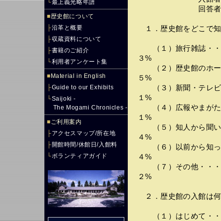
└
最上義光略年譜
回答者数・・・
■
歴史館について
├
沿革と概要
１．歴史館をどこで知
├
収蔵資料について
（１）旅行雑誌・・・
├
書籍のご紹介
３%
└
利用者アンケート集
（２）歴史館のホーム
■
Material in English
５%
├
Guide to our Exhibits
（３）新聞・テレビ・
１%
└
Saijoki -
（４）広報やまがた・
The Mogami Chronicles -
１%
■
ご利用案内
（５）知人から聞いた
├
アクセスマップ/所在地
４%
├
開館時間/休館日/入館料
（６）以前から知って
└
ボランティアガイド
４%
（７）その他・・・・
２%
２．歴史館の入館は何
（１）はじめて・・・