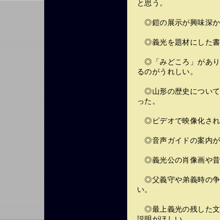
と思う。
◎鎧の展示が興味深か
◎義光を題材にした書
◎「みどころ」があり
るのがうれしい。
◎山形の歴史について
った。
◎ビデオで映像化され
◎音声ガイドの案内が
◎義光公の肖像画や昔
◎父義守や弟義時の争
い。
◎最上義光の残した文
説明がほしい。