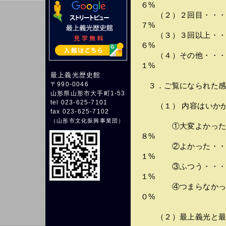
６%
（２）２回目・・・・
７%
（３）３回以上・・・
６%
（４）その他・・・・
１%
最上義光歴史館
〒990-0046
３．ご覧になられた感
山形県山形市大手町1-53
tel 023-625-7101
（１） 内容はいかが
fax 023-625-7102
（
山形市文化振興事業団
）
①大変よかった・・
８%
②よかった・・・・
１%
③ふつう・・・・・
１%
④つまらなかった・
０%
（２）最上義光と最