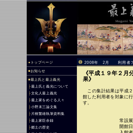
●
トップページ
2008年 2月 利用者
■
お知らせ
《平成１９年２月
果》
■
最上氏と最上義光
├
最上氏と義光について
この集計結果は平成２
├
文化人最上義光
館した利用者を対象に
├
最上家をめぐる人々
す。
├
小野末三論文集
├
片桐繁雄執筆資料集
常設展示 （２
├
最上家臣余録
開館日数・・・
├
郷土の歴史
入館者数・・・