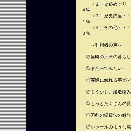
（２）史跡めぐり・・
４%
（３）歴史講座・・・
１%
（４）その他・・・・
０%
～利用者の声～
◎当時の庶民の暮らし
◎また来てみたい。
◎実際に触れる事がで
◎もう少し、建造物み
◎もっとたくさんの資
◎刀剣の鑑賞法の解説
◎小ホールのような場