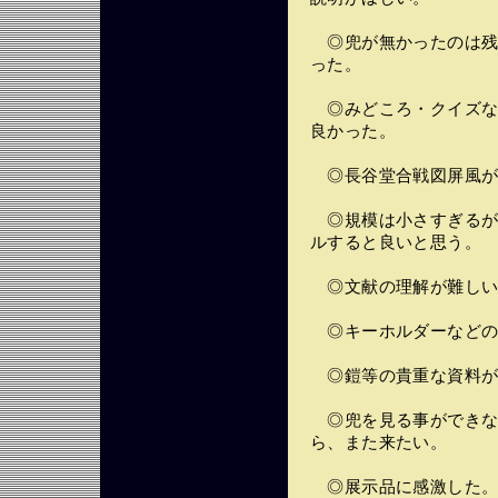
◎兜が無かったのは残
った。
◎みどころ・クイズな
良かった。
◎長谷堂合戦図屏風が
◎規模は小さすぎるが
ルすると良いと思う。
◎文献の理解が難しい
◎キーホルダーなどの
◎鎧等の貴重な資料が
◎兜を見る事ができな
ら、また来たい。
◎展示品に感激した。