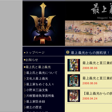
●
トップページ
最上義光からの挑戦状！
■
お知らせ
最上義光と直江兼続
■
最上氏と最上義光
2008.08.06
├
最上氏と義光について
最上義光と直江兼続
├
文化人最上義光
2008.08.06
├
最上家をめぐる人々
├
小野末三論文集
【最上義光からの
├
片桐繁雄執筆資料集
2008.04.24
├
最上家臣余録
├
郷土の歴史