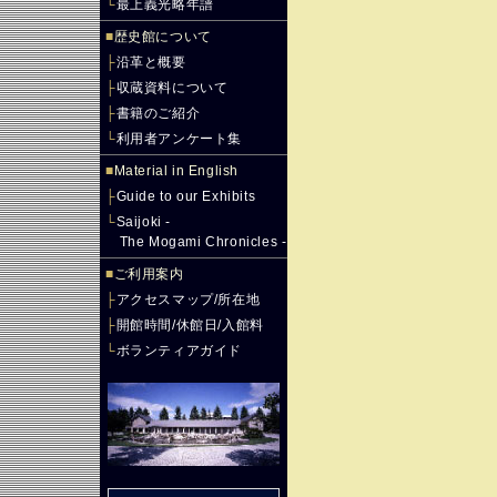
└
最上義光略年譜
■
歴史館について
├
沿革と概要
├
収蔵資料について
├
書籍のご紹介
└
利用者アンケート集
■
Material in English
├
Guide to our Exhibits
└
Saijoki -
The Mogami Chronicles -
■
ご利用案内
├
アクセスマップ/所在地
├
開館時間/休館日/入館料
└
ボランティアガイド