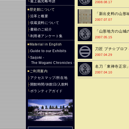
└
最上義光略年譜
2008.08.17
■
歴史館について
「新出史料の山形
├
沿革と概要
2007.07.07
├
収蔵資料について
├
書籍のご紹介
「山形地方の山城
└
利用者アンケート集
2007.05.15
■
Material in English
刀匠 プチ☆プロフ
├
Guide to our Exhibits
2007.04.29
└
Saijoki -
The Mogami Chronicles -
名刀「東禅寺正宗
■
ご利用案内
2007.04.10
├
アクセスマップ/所在地
├
開館時間/休館日/入館料
└
ボランティアガイド