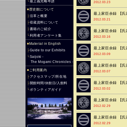
└
最上義光略年譜
2012.03.23
■
歴史館について
最上家臣余録 【氏
├
沿革と概要
2012.03.21
├
収蔵資料について
├
書籍のご紹介
最上家臣余録 【氏
└
利用者アンケート集
2012.03.16
■
Material in English
最上家臣余録 【氏
├
Guide to our Exhibits
2012.03.09
└
Saijoki -
The Mogami Chronicles -
最上家臣余録 【氏
■
ご利用案内
2012.03.07
├
アクセスマップ/所在地
最上家臣余録 【氏
├
開館時間/休館日/入館料
2012.03.02
└
ボランティアガイド
最上家臣余録 【氏
2012.02.29
最上家臣余録 【氏
2012.02.29