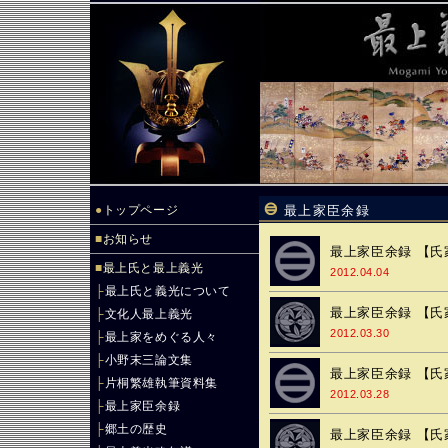
●
トップページ
最上家臣余録
■
お知らせ
最上家臣余録 【氏
■
最上氏と最上義光
2012.04.04
├
最上氏と義光について
最上家臣余録 【氏
├
文化人最上義光
2012.03.30
├
最上家をめぐる人々
├
小野末三論文集
最上家臣余録 【氏
├
片桐繁雄執筆資料集
2012.03.28
├
最上家臣余録
├
郷土の歴史
最上家臣余録 【氏