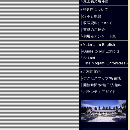
└
最上義光略年譜
■
歴史館について
├
沿革と概要
├
収蔵資料について
├
書籍のご紹介
└
利用者アンケート集
■
Material in English
├
Guide to our Exhibits
└
Saijoki -
The Mogami Chronicles -
■
ご利用案内
├
アクセスマップ/所在地
├
開館時間/休館日/入館料
└
ボランティアガイド