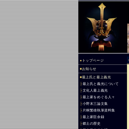
●
トップページ
■
お知らせ
■
最上氏と最上義光
├
最上氏と義光について
├
文化人最上義光
├
最上家をめぐる人々
├
小野末三論文集
├
片桐繁雄執筆資料集
├
最上家臣余録
├
郷土の歴史