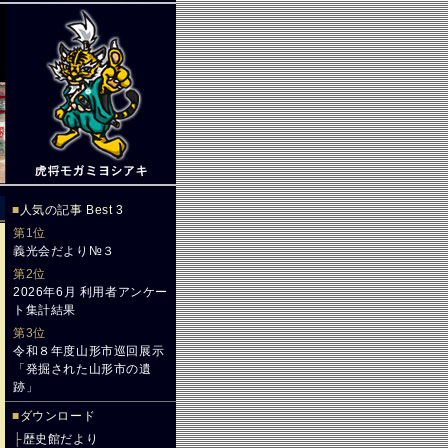
■
人気の記事 Best 3
第1位
義光会だより№３
第2位
2026年6月 利用者アンケー
ト集計結果
第3位
令和８年度山形市巡回展示
「発掘された山形市の遺
跡」
■
ダウンロード
├
歴史館だより