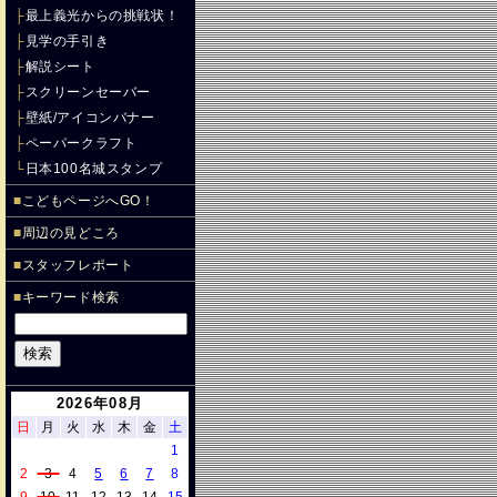
├
最上義光からの挑戦状！
├
見学の手引き
├
解説シート
├
スクリーンセーバー
├
壁紙/アイコンバナー
├
ペーパークラフト
└
日本100名城スタンプ
■
こどもページへGO！
■
周辺の見どころ
■
スタッフレポート
■
キーワード検索
2026年08月
日
月
火
水
木
金
土
1
2
3
4
5
6
7
8