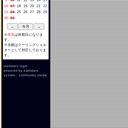
9
10
11
12
13
14
15
16
17
18
19
20
21
22
23
24
25
26
27
28
29
30
31
※
赤丸
は休館日になりま
す。
※当館はクーリングシェル
ターとして対応しておりま
す。
members login
powered by
samidare
system：community media