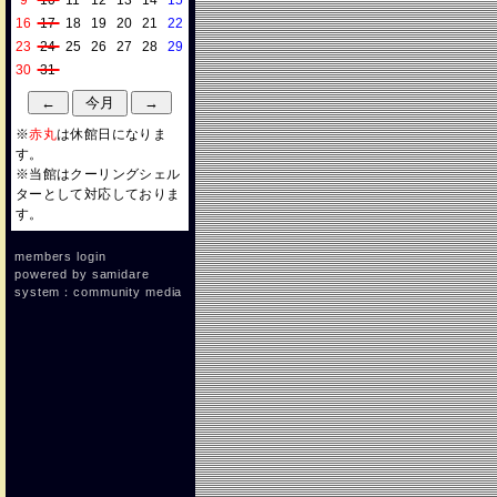
9
10
11
12
13
14
15
16
17
18
19
20
21
22
23
24
25
26
27
28
29
30
31
※
赤丸
は休館日になりま
す。
※当館はクーリングシェル
ターとして対応しておりま
す。
members login
powered by
samidare
system：community media