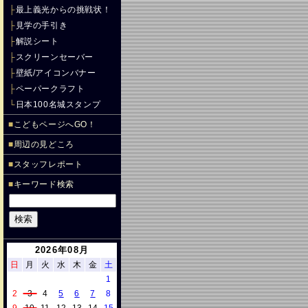
├
最上義光からの挑戦状！
├
見学の手引き
├
解説シート
├
スクリーンセーバー
├
壁紙/アイコンバナー
├
ペーパークラフト
└
日本100名城スタンプ
■
こどもページへGO！
■
周辺の見どころ
■
スタッフレポート
■
キーワード検索
2026年08月
日
月
火
水
木
金
土
1
2
3
4
5
6
7
8