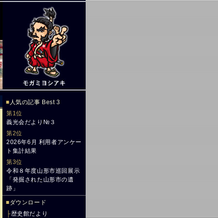
■
人気の記事 Best 3
第1位
義光会だより№３
第2位
2026年6月 利用者アンケー
ト集計結果
第3位
令和８年度山形市巡回展示
「発掘された山形市の遺
跡」
■
ダウンロード
├
歴史館だより