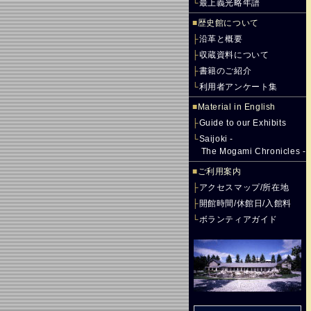
└
最上義光略年譜
■
歴史館について
├
沿革と概要
├
収蔵資料について
├
書籍のご紹介
└
利用者アンケート集
■
Material in English
├
Guide to our Exhibits
└
Saijoki -
The Mogami Chronicles -
■
ご利用案内
├
アクセスマップ/所在地
├
開館時間/休館日/入館料
└
ボランティアガイド