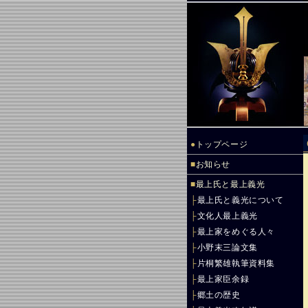
●
トップページ
■
お知らせ
■
最上氏と最上義光
├
最上氏と義光について
├
文化人最上義光
├
最上家をめぐる人々
├
小野末三論文集
├
片桐繁雄執筆資料集
├
最上家臣余録
├
郷土の歴史