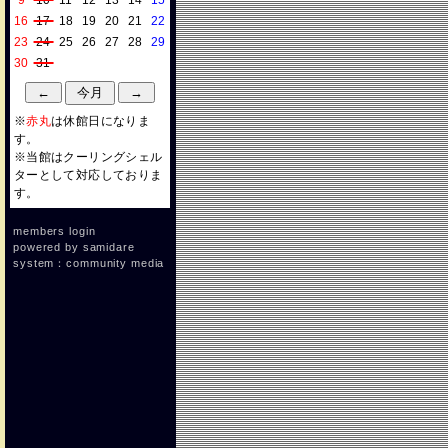
9
10
11
12
13
14
15
16
17
18
19
20
21
22
23
24
25
26
27
28
29
30
31
※
赤丸
は休館日になりま
す。
※当館はクーリングシェル
ターとして対応しておりま
す。
members login
powered by
samidare
system：community media