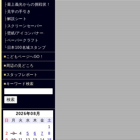
├
最上義光からの挑戦状！
├
見学の手引き
├
解説シート
├
スクリーンセーバー
├
壁紙/アイコンバナー
├
ペーパークラフト
└
日本100名城スタンプ
■
こどもページへGO！
■
周辺の見どころ
■
スタッフレポート
■
キーワード検索
2026年08月
日
月
火
水
木
金
土
1
2
3
4
5
6
7
8