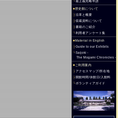
└
最上義光略年譜
■
歴史館について
├
沿革と概要
├
収蔵資料について
├
書籍のご紹介
└
利用者アンケート集
■
Material in English
├
Guide to our Exhibits
└
Saijoki -
The Mogami Chronicles -
■
ご利用案内
├
アクセスマップ/所在地
├
開館時間/休館日/入館料
└
ボランティアガイド