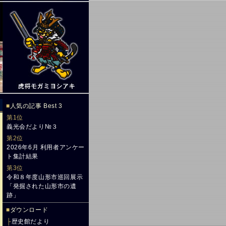
■
人気の記事 Best 3
第1位
義光会だより№３
第2位
2026年6月 利用者アンケー
ト集計結果
第3位
令和８年度山形市巡回展示
「発掘された山形市の遺
跡」
■
ダウンロード
├
歴史館だより