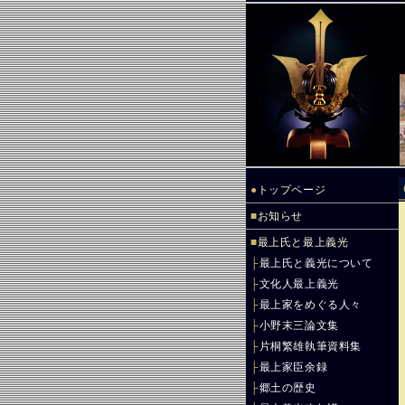
●
トップページ
■
お知らせ
■
最上氏と最上義光
├
最上氏と義光について
├
文化人最上義光
├
最上家をめぐる人々
├
小野末三論文集
├
片桐繁雄執筆資料集
├
最上家臣余録
├
郷土の歴史