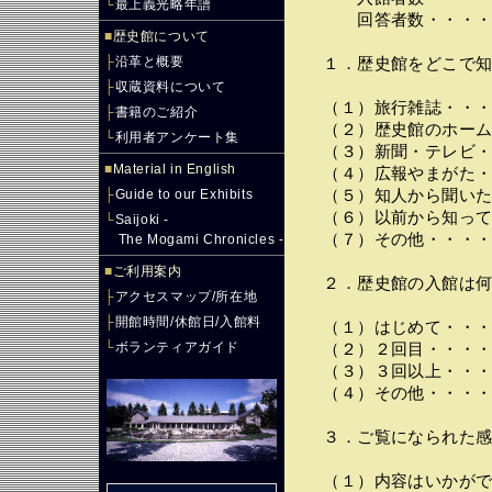
└
最上義光略年譜
回答者数・・・・・
■
歴史館について
├
沿革と概要
１．歴史館をどこで知
├
収蔵資料について
（１）旅行雑誌・・・
├
書籍のご紹介
（２）歴史館のホーム
└
利用者アンケート集
（３）新聞・テレビ・
■
Material in English
（４）広報やまがた・
├
Guide to our Exhibits
（５）知人から聞いた
（６）以前から知って
└
Saijoki -
（７）その他・・・・
The Mogami Chronicles -
■
ご利用案内
２．歴史館の入館は何
├
アクセスマップ/所在地
├
開館時間/休館日/入館料
（１）はじめて・・・
└
ボランティアガイド
（２）２回目・・・・
（３）３回以上・・・
（４）その他・・・・
３．ご覧になられた感
（１）内容はいかがで