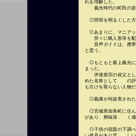
れを理解した。
義光時代の町民の姿も
◎照明を明るくした方
◎あまりに、マニアッ
所々に蝋人形等を配
音声ガイドは、携帯で
と思う。
◎もともと最上義光に
まった。
伊達政宗の叔父として
めた名将として の評
も引けを取らない人物
◎義康が何故害された
◎宮城県加美町に住ん
があり、興味深 く感
◎子供の宿題の下調べ
い発見があり楽 しい