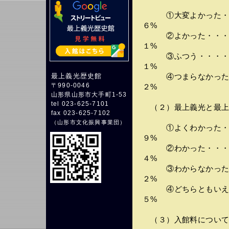
①大変よかった・・
６%
②よかった・・・・
１%
③ふつう・・・・・
１%
最上義光歴史館
④つまらなかった・
〒990-0046
２%
山形県山形市大手町1-53
tel 023-625-7101
（２）最上義光と最上
fax 023-625-7102
（
山形市文化振興事業団
）
①よくわかった・・
９%
②わかった・・・・
４%
③わからなかった・
２%
④どちらともいえな
５%
（３）入館料につい