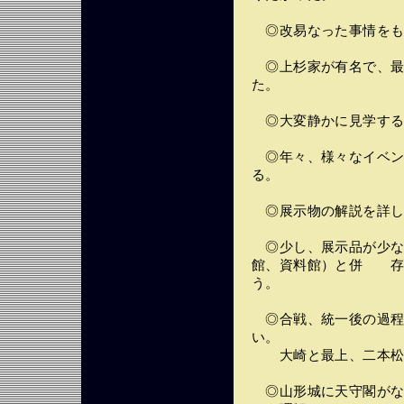
◎改易なった事情をも
◎上杉家が有名で、最
た。
◎大変静かに見学する
◎年々、様々なイベン
る。
◎展示物の解説を詳し
◎少し、展示品が少な
館、資料館）と併 存
う。
◎合戦、統一後の過程
い。
大崎と最上、二本松
◎山形城に天守閣がな