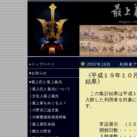
●
トップページ
2007年10月 利用者
■
お知らせ
《平成１９年１０
結果》
■
最上氏と最上義光
├
最上氏と義光について
この集計結果は平成１
├
文化人最上義光
入館した利用者を対象
├
最上家をめぐる人々
す。
├
小野末三論文集
├
片桐繁雄執筆資料集
常設展示 （１０/１
├
最上家臣余録
開館日数・・・・・
├
郷土の歴史
入館者数・・・・・