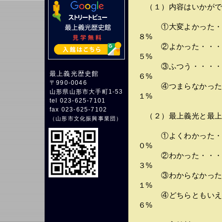
（１）内容はいかがで
①大変よかった・・
８%
②よかった・・・・
５%
③ふつう・・・・・
最上義光歴史館
６%
〒990-0046
④つまらなかった・
山形県山形市大手町1-53
１%
tel 023-625-7101
fax 023-625-7102
（２）最上義光と最上
（
山形市文化振興事業団
）
①よくわかった・・
０%
②わかった・・・・
３%
③わからなかった・
１%
④どちらともいえな
６%