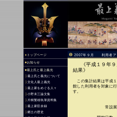
●
トップページ
2007年９月 利用者
■
お知らせ
《平成１９年９
結果》
■
最上氏と最上義光
├
最上氏と義光について
この集計結果は平成１
├
文化人最上義光
館した利用者を対象に
├
最上家をめぐる人々
す。
├
小野末三論文集
├
片桐繁雄執筆資料集
├
最上家臣余録
常設展示 （９
├
郷土の歴史