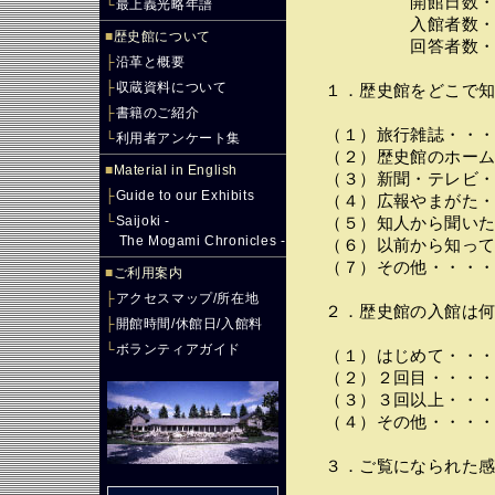
開館日数・・・・
└
最上義光略年譜
入館者数・・・・
■
歴史館について
回答者数・・・・
├
沿革と概要
├
収蔵資料について
１．歴史館をどこで知
├
書籍のご紹介
（１）旅行雑誌・・・
└
利用者アンケート集
（２）歴史館のホーム
■
Material in English
（３）新聞・テレビ・
├
Guide to our Exhibits
（４）広報やまがた・
└
Saijoki -
（５）知人から聞いた
The Mogami Chronicles -
（６）以前から知って
（７）その他・・・・
■
ご利用案内
├
アクセスマップ/所在地
２．歴史館の入館は何
├
開館時間/休館日/入館料
└
ボランティアガイド
（１）はじめて・・・
（２）２回目・・・・
（３）３回以上・・・
（４）その他・・・・
３．ご覧になられた感