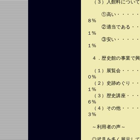
（３）入館料につい
①高い・・・・・・
８%
②適当である・・・
１%
③安い・・・・・・
１%
４．歴史館の事業で興
（１）展覧会・・・・
０%
（２）史跡めぐり・・
１%
（３）歴史講座・・・
６%
（４）その他・・・・
３%
～利用者の声～
◎武具を多く展示して