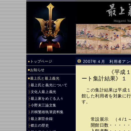
●
トップページ
2007年４月 利用者ア
■
お知らせ
《平成
ート集計結果》１
■
最上氏と最上義光
├
最上氏と義光について
この集計結果は平成１
├
文化人最上義光
館した利用者を対象に
├
最上家をめぐる人々
す。
├
小野末三論文集
├
片桐繁雄執筆資料集
├
最上家臣余録
常設展示 （４/１～
開館日数・・・・・
├
郷土の歴史