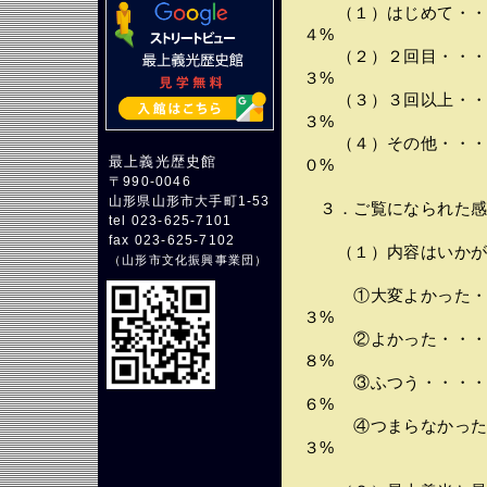
（１）はじめて・・・
４%
（２）２回目・・・・
３%
（３）３回以上・・・
３%
（４）その他・・・・
最上義光歴史館
０%
〒990-0046
山形県山形市大手町1-53
３．ご覧になられた感
tel 023-625-7101
fax 023-625-7102
（１）内容はいかが
（
山形市文化振興事業団
）
①大変よかった・・
３%
②よかった・・・・
８%
③ふつう・・・・・
６%
④つまらなかった・
３%