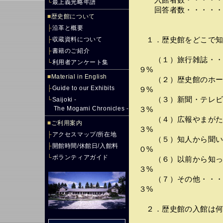
入館者数・・・・・
└
最上義光略年譜
回答者数・・・・・
■
歴史館について
├
沿革と概要
├
収蔵資料について
１．歴史館をどこで知
├
書籍のご紹介
（１）旅行雑誌・・・
└
利用者アンケート集
９%
■
Material in English
（２）歴史館のホーム
├
Guide to our Exhibits
９%
（３）新聞・テレビ・
└
Saijoki -
The Mogami Chronicles -
３%
（４）広報やまがた・
■
ご利用案内
３%
├
アクセスマップ/所在地
（５）知人から聞いた
├
開館時間/休館日/入館料
０%
└
ボランティアガイド
（６）以前から知って
３%
（７）その他・・・・
３%
２．歴史館の入館は何