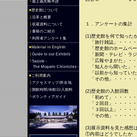
└
最上義光略年譜
■
歴史館について
├
沿革と概要
１．アンケートの集計
├
収蔵資料について
├
書籍のご紹介
(1)歴史館を何で知った
└
利用者アンケート集
「旅行雑誌」・・・・
■
Material in English
「歴史館のホームペー
├
Guide to our Exhibits
「新聞・テレビ・ラジ
「広報やまがた」・・
└
Saijoki -
「知人から聞いた」・
The Mogami Chronicles -
「以前から知っていた
■
ご利用案内
「その他」・・・・・
├
アクセスマップ/所在地
├
開館時間/休館日/入館料
(2)歴史館の入館回数
└
ボランティアガイド
「初めて」・・・・・
「２回目」・・・・・
「３回以上」・・・・
「その他」・・・・・
(3)展示資料を見た感想
①内容はどうでしたか