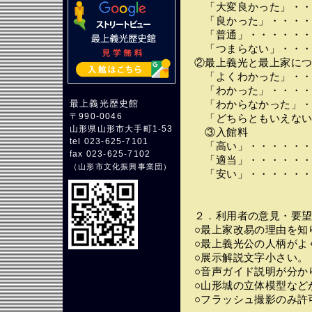
「大変良かった」・・
「良かった」・・・・
「普通」・・・・・・
「つまらない」・・・
②最上義光と最上家に
「よくわかった」・・
「わかった」・・・・
最上義光歴史館
「わからなかった」・
〒990-0046
「どちらともいえない
山形県山形市大手町1-53
③入館料
tel 023-625-7101
「高い」・・・・・・
fax 023-625-7102
「適当」・・・・・・
（
山形市文化振興事業団
）
「安い」・・・・・・
２．利用者の意見・要
○最上家改易の理由を知
○最上義光公の人柄がよ
○展示解説文字小さい。
○音声ガイド説明が分か
○山形城の立体模型など
○フラッシュ撮影のみ許