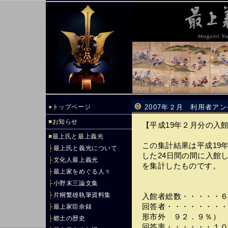
●
トップページ
2007年２月 利用者ア
■
お知らせ
【平成19年２月分の入
■
最上氏と最上義光
この集計結果は平成19
├
最上氏と義光について
した24日間の間に入館
├
文化人最上義光
を集計したものです。
├
最上家をめぐる人々
├
小野末三論文集
├
片桐繁雄執筆資料集
入館者総数・・・・・
回答者・・・・・・・
├
最上家臣余録
形市外 ９２．９％）
├
郷土の歴史
回答率・・・・・・１