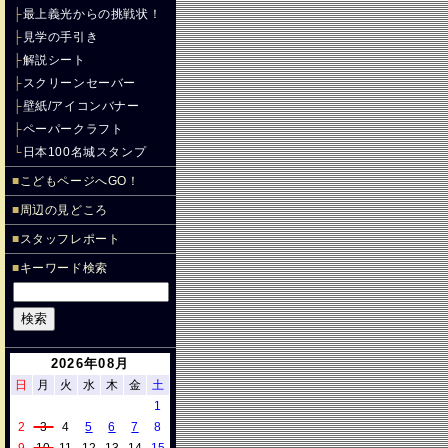
├
最上義光からの挑戦状！
├
見学の手引き
├
解説シート
├
スクリーンセーバー
├
壁紙/アイコンバナー
├
ペーパークラフト
└
日本100名城スタンプ
■
こどもページへGO！
■
周辺の見どころ
■
スタッフレポート
■
キーワード検索
2026年08月
日
月
火
水
木
金
土
1
2
3
4
5
6
7
8