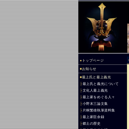
●
トップページ
■
お知らせ
■
最上氏と最上義光
├
最上氏と義光について
├
文化人最上義光
├
最上家をめぐる人々
├
小野末三論文集
├
片桐繁雄執筆資料集
├
最上家臣余録
├
郷土の歴史