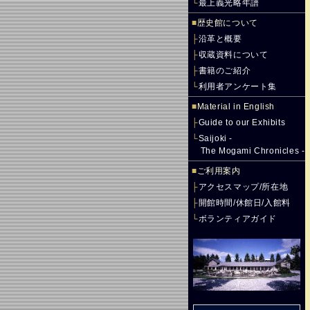
└
最上義光略年譜
■
歴史館について
├
沿革と概要
├
収蔵資料について
├
書籍のご紹介
└
利用者アンケート集
■
Material in English
├
Guide to our Exhibits
└
Saijoki -
The Mogami Chronicles -
■
ご利用案内
├
アクセスマップ/所在地
├
開館時間/休館日/入館料
└
ボランティアガイド