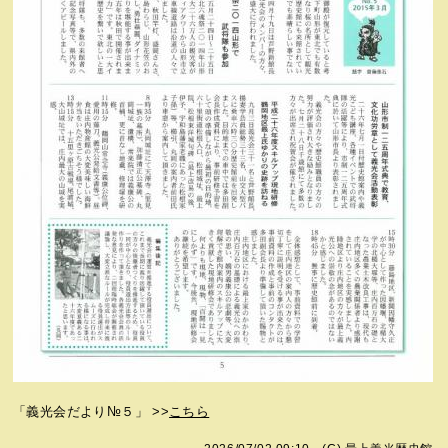
「義光会だより№５」 >>
こちら