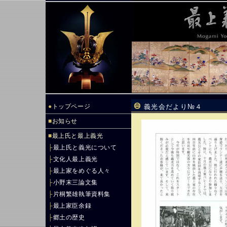
●
トップページ
義光会だより№４
■
お知らせ
■
最上氏と最上義光
├
最上氏と義光について
├
文化人最上義光
├
最上家をめぐる人々
├
小野末三論文集
├
片桐繁雄執筆資料集
├
最上家臣余録
├
郷土の歴史