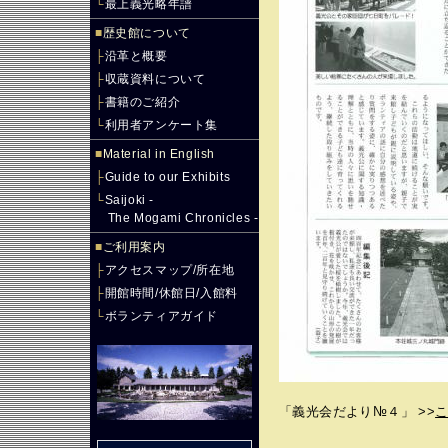
└
最上義光略年譜
■
歴史館について
├
沿革と概要
├
収蔵資料について
├
書籍のご紹介
└
利用者アンケート集
■
Material in English
├
Guide to our Exhibits
└
Saijoki -
The Mogami Chronicles -
■
ご利用案内
├
アクセスマップ/所在地
├
開館時間/休館日/入館料
└
ボランティアガイド
「義光会だより№４」 >>