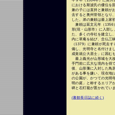
平９年（1354年）に奥
における斯波氏の優位を
兼の子には直持と兼頼がお
去すると奥州管領となり、
した。弟の兼頼は最上家
兼頼は延文元年（1356
形(現・山形市）に入部し
た、多くの寺社を建立し
内に草庵を結び、念仏三
（1379）に兼頼が死去
備し、光明寺と名付けま
成覚就公大居士」に因む
最上義光が山形城を大改
手門前に広大な境内を得
後、山形藩に入封した鳥
がある事を嫌い、現在地(
の公園が、かつての光明
明の庭」と称するエリア
碑と石灯籠が置かれてい
(裏館長日誌に続く)