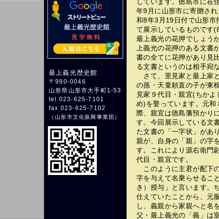
しています。徳島市に在
年9月に山形市に寄贈され
和8年3月19日付で山形
て展示しているものです(
最上義光の花押でしょう
上義光の花押のある文書
書の全てに花押があり見
る文書というのは相手宛
最上義光歴史館
さて、里見家と最上家と
〒990-0046
の孫・天童頼直の子が東
山形県山形市大手町1-53
見家９代目・親宜(ちかよ
tel 023-625-7101
め)を娶っています。元和８
fax 023-625-7102
際、親宜は徳島藩預かり
（
山形市文化振興事業団
）
す。今回展示している文
た文書の「一字状」があり
親が、自身の「親」の字
す。これにより源右衛門
代目・親宜です。
このように主君が配下の
字を与えて名乗らせるこ
き）授与」と言います。
仕えていたことから、元
し、義親から家親へと名
父・最上義光の「義」は室