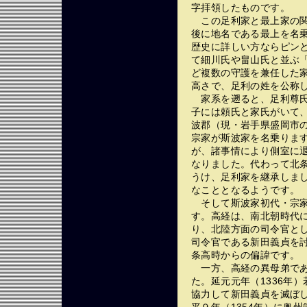
字拝領したものです。
この足利家と最上家の関
後に地名である最上を名
歴史に詳しい方ならピン
て細川氏や畠山氏と並ぶ
ど複数の守護を兼任した
高さで、足利の姓を公称
家系を遡ると、足利尊氏
子には頼氏と家氏がいて
波郡（現・岩手県盛岡市
宗家が斯波家を名乗りま
が、諸事情により側室に
なりました。代わって北
うけ、足利家を継承しま
なこととなるようです。
そして斯波家初代・宗家
す。高経は、南北朝時代
り、北陸方面の司令官とし
司令官である新田義貞を
条高時からの偏諱です。
一方、高経の異母弟であ
た。延元元年（1336年
協力して新田義貞を滅ぼしま