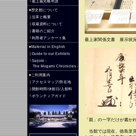
└
最上義光略年譜
■
歴史館について
├
沿革と概要
├
収蔵資料について
├
書籍のご紹介
└
利用者アンケート集
最上家関係文書 展示状
■
Material in English
├
Guide to our Exhibits
└
Saijoki -
The Mogami Chronicles -
■
ご利用案内
├
アクセスマップ/所在地
├
開館時間/休館日/入館料
└
ボランティアガイド
「親」の一字だけが書か
当館では現在、徳島里見