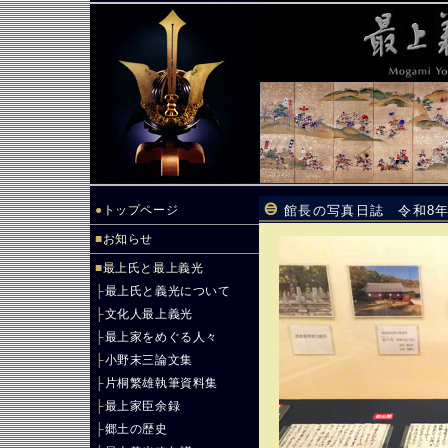
●
トップページ
館長の写真日誌 令和8年
■
お知らせ
■
最上氏と最上義光
├
最上氏と義光について
├
文化人最上義光
├
最上家をめぐる人々
├
小野末三論文集
├
片桐繁雄執筆資料集
├
最上家臣余録
├
郷土の歴史