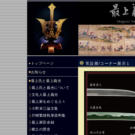
●
トップページ
常設展/コーナー展示１ ｢鐵[
■
お知らせ
■
最上氏と最上義光
├
最上氏と義光について
├
文化人最上義光
├
最上家をめぐる人々
├
小野末三論文集
├
片桐繁雄執筆資料集
├
最上家臣余録
├
郷土の歴史