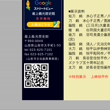
■展示資料
短刀 銘 水心子正秀／
刀 銘 水心子正秀／寛
脇指 銘 (三日月)大慶
槍 銘 出羽国大慶庄司
薙刀 銘 荘司美濃介藤原
最上義光歴史館
(宮)
〒990-0046
脇指 銘 清人／元治元
山形県山形市大手町1-53
大刀 銘 恒平以伊勢神
tel 023-625-7101
脇指 銘 恒平彫同作／
fax 023-625-7102
刀 銘 長谷堂住恒平作
（
山形市文化振興事業団
）
ズクラブ五十周年記念
太刀 銘 於長谷堂恒厳
※特別展示 上林恒平作