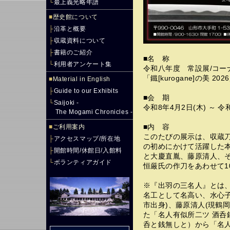
└
最上義光略年譜
■
歴史館について
├
沿革と概要
├
収蔵資料について
├
書籍のご紹介
■名 称
└
利用者アンケート集
令和八年度 常設展/コー
「鐵[kurogane]の美 
■
Material in English
├
Guide to our Exhibits
■会 期
└
Saijoki -
令和8年4月2日(木) ～ 
The Mogami Chronicles -
■
ご利用案内
■内 容
このたびの展示は、収蔵
├
アクセスマップ/所在地
の初めにかけて活躍した
├
開館時間/休館日/入館料
と大慶直胤、藤原清人、
└
ボランティアガイド
恒厳氏の作刀をあわせて1
※『出羽の三名人』とは
名工として名高い、水心子
市出身)、藤原清人(現鶴
た「名人有似所二ツ 酒呑
呑と銭無しと）から「名