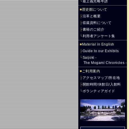
└
最上義光略年譜
■
歴史館について
├
沿革と概要
├
収蔵資料について
├
書籍のご紹介
└
利用者アンケート集
■
Material in English
├
Guide to our Exhibits
└
Saijoki -
The Mogami Chronicles -
■
ご利用案内
├
アクセスマップ/所在地
├
開館時間/休館日/入館料
└
ボランティアガイド