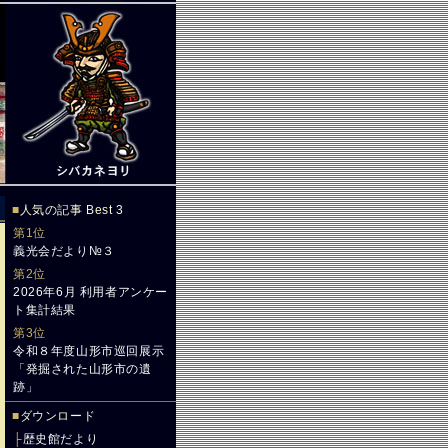
■
人気の記事 Best 3
第1位
義光会だより№３
第2位
2026年6月 利用者アンケー
ト集計結果
第3位
令和８年度山形市巡回展示
「発掘された山形市の遺
跡」
■
ダウンロード
├
歴史館だより