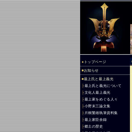
●
トップページ
■
お知らせ
■
最上氏と最上義光
├
最上氏と義光について
├
文化人最上義光
├
最上家をめぐる人々
├
小野末三論文集
├
片桐繁雄執筆資料集
├
最上家臣余録
├
郷土の歴史