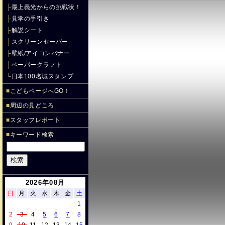
├
最上義光からの挑戦状！
├
見学の手引き
├
解説シート
├
スクリーンセーバー
├
壁紙/アイコンバナー
├
ペーパークラフト
└
日本100名城スタンプ
■
こどもページへGO！
■
周辺の見どころ
■
スタッフレポート
■
キーワード検索
2026年08月
日
月
火
水
木
金
土
1
2
3
4
5
6
7
8