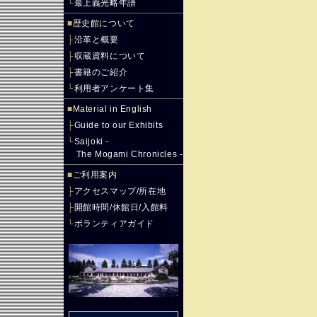
└
最上義光略年譜
■
歴史館について
├
沿革と概要
├
収蔵資料について
├
書籍のご紹介
└
利用者アンケート集
■
Material in English
├
Guide to our Exhibits
└
Saijoki -
The Mogami Chronicles -
■
ご利用案内
├
アクセスマップ/所在地
├
開館時間/休館日/入館料
└
ボランティアガイド