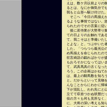
えは、数ケ月以前よりの
るとは、なにか御気分で
我もと山形へ駆け付けた
そこへ「今日の馬揃えが
るような事情ではない。
られたのでその言葉に従
後に若侍衆が大勢寄り集
ての日よりのお触れであ
て、我こそはと準備いた
とよな」と、つぶやいた
した。「つらつら義光公
め馬揃えを命じられたの
狂言綺語の戯ればかりが
もおろそかになってはい
て、武具馬具の古くなっ
ろう。この企画はかねて
は、最上の騎馬数を知ろ
と。だからといって見物
んなことからにわかに帰
下が混乱し、われ先にと
立てて収拾つかぬ状態だ
役の方々も何も見所なく
に、大将の深い考えも知