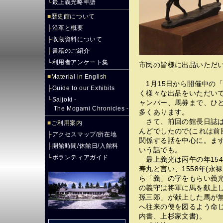
└
最上義光略年譜
■
歴史館について
├
沿革と概要
├
収蔵資料について
├
書籍のご紹介
└
利用者アンケート集
市民の皆様に出品いただ
■
Material in English
1月15日から開催中の「
├
Guide to our Exhibits
く様々な出品をいただい
└
Saijoki -
ャンパー、馬券まで、ひ
The Mogami Chronicles -
多くあります。
さて、前回の館長日誌は
■
ご利用案内
んどでしたので(これは前
├
アクセスマップ/所在地
関係する話を中心に。ま
├
開館時間/休館日/入館料
いう話でも。
└
ボランティアガイド
最上義光は丙午の年154
寿丸と言い、1558年(永
ら「義」の字をもらい義
の義守は将軍に馬を献上
孫三郎」が献上した馬が
へ往来の便を図るよう命
内書、上杉家文書)。