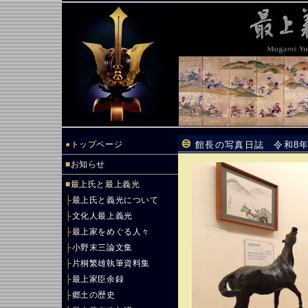
●
トップページ
館長の写真日誌 令和8年
■
お知らせ
■
最上氏と最上義光
├
最上氏と義光について
├
文化人最上義光
├
最上家をめぐる人々
├
小野末三論文集
├
片桐繁雄執筆資料集
├
最上家臣余録
├
郷土の歴史