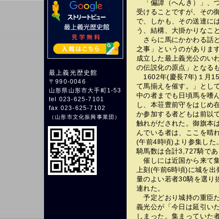
「偏諱（へんき）」、つ
受けることですが、その
で、しかも、その送達に
う、結構、大掛かりなこ
さらに馬にかかわる話と
之事」というのがあります。
成立した最上義光公のい
の伝説化の原点」となる
最上義光歴史館
1602年(慶長7年)１
〒990-0046
て馬揃えを催す。」とし
山形県山形市大手町1-53
中の者までも日頃馬を嗜
tel 023-625-7101
し、本荘豊前守をはじめ在
fax 023-625-7102
か参加する者どもは前以
（
山形市文化振興事業団
）
触れがだされた。御旗本
んでいる者は、ここを晴
(午前4時頃)より参集し
騎馬数は合計3,727騎で
催しには近国から来て集
上刻(午前6時頃)に城を
量のよい若者30騎を選り
連れた。
予定どおり城持の重臣た
義光公が「今日は延引い
しまった。集まっていた