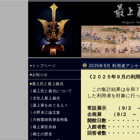
●
トップページ
2025年9月 利用者アン
■
お知らせ
《２０２５年９月の利
■
最上氏と最上義光
この集計結果は令和７
├
最上氏と義光について
した利用者を対象に行
├
文化人最上義光
├
最上家をめぐる人々
常設展示 （９/２ ～
├
小野末三論文集
企画展 （９/２ ～ 
├
片桐繁雄執筆資料集
開館日数・・・・・・
入館者数・・・・・・
├
最上家臣余録
回答者数・・・・・・
├
郷土の歴史