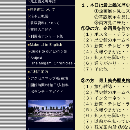
└
最上義光略年譜
１．本日は最上義光歴
■
歴史館について
①企画展を見に来た
├
沿革と概要
②常設展示を見に来
③両方見に来た・・
├
収蔵資料について
①③の方、企画展を何で
├
書籍のご紹介
（１）ポスター・チラ
└
利用者アンケート集
（２）歴史館のホーム
■
Material in English
（３）新聞・テレビ・
├
Guide to our Exhibits
（４）広報やまがた・
（５）知人から聞いた
└
Saijoki -
（６）通りがかり・・
The Mogami Chronicles -
（７）その他・・・・
■
ご利用案内
├
アクセスマップ/所在地
②の方 最上義光歴史館
├
開館時間/休館日/入館料
（１）旅行雑誌・・・
└
ボランティアガイド
（２）歴史館のホーム
（３）インターネット
（４）新聞・テレビ・
（５）広報やまがた・
（６）知人から聞いた
（７）以前から知って
（８）観光案内所 (駅