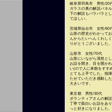
岐阜県羽鳥市 男性/20
ガラスの奥の解説パネ
下の解説もバラバラと
てほしい。
宮城県仙台市 女性/60
山形の歴史がわかって
んからたいへんくわし
りがとうございました
山形市 女性/70代
山形にいながら漠然と
お話を聞き、目を開か
い(ので人に来館をすすめ
とても上手でした。指
たせていただき感動し
大きいです。
東京都 男性/30代
ボランティアさんの解
丁寧で面白いお話をあ
っと好きになりました