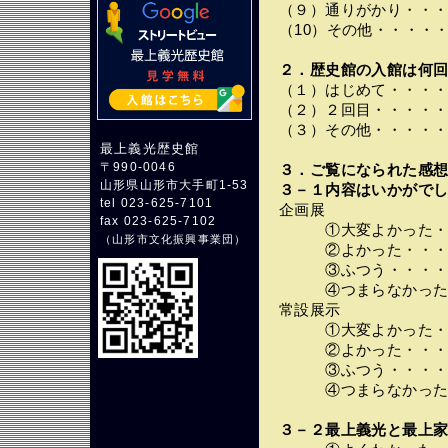
（９）通りがかり・・
（10）その他・・・・
２．歴史館の入館は何回
（１）はじめて・・・
（２）２回目・・・・
（３）その他・・・・
最上義光歴史館
〒990-0046
３．ご覧になられた感
山形県山形市大手町1-53
３－１内容はいかがでし
tel 023-625-7101
企画展
fax 023-625-7102
①大変よかった・・
（
山形市文化振興事業団
）
②よかった・・・・
③ふつう・・・・・
④つまらなかった・
常設展示
①大変よかった・・
②よかった・・・・
③ふつう・・・・・
④つまらなかった・
３－２最上義光と最上家