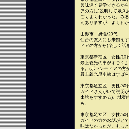
興味深く見学できるから
アの方に)説明して戴き
ごくよくわかった。み
んありますが、よくわ
山形市 男性/20代
仙台の友人にも来館をす
ィアの方から)楽しく話
東京都新宿区 女性/10
最上義光の事がすごくよ
る。(ボランティアの方が
最上義光歴史館はすば
東京都足立区 男性/50
ガイドさんがいて説明が
来館をすすめる)。城案
も。
東京都足立区 女性/50
ガイドの方のお話がと
味はなかったが、もっ