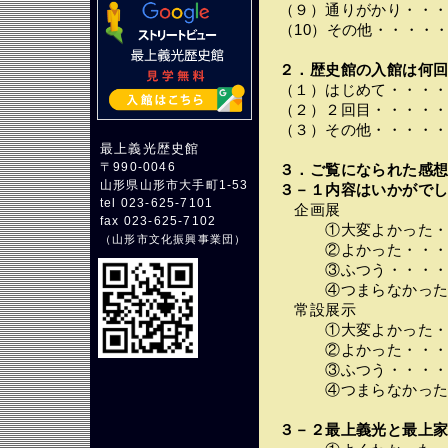
（９）通りがかり・・
（10）その他・・・・
２．歴史館の入館は何回
（１）はじめて・・・
（２）２回目・・・・
（３）その他・・・・
最上義光歴史館
〒990-0046
３．ご覧になられた感
山形県山形市大手町1-53
３－１内容はいかがでし
tel 023-625-7101
企画展
fax 023-625-7102
①大変よかった・・
（
山形市文化振興事業団
）
②よかった・・・・
③ふつう・・・・・
④つまらなかった・
常設展示
①大変よかった・・
②よかった・・・・
③ふつう・・・・・
④つまらなかった・
３－２最上義光と最上家