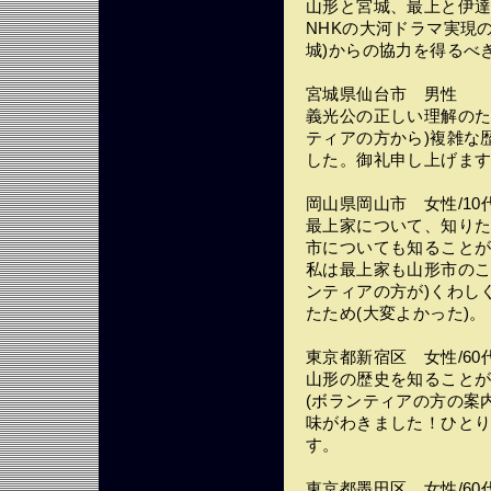
山形と宮城、最上と伊
NHKの大河ドラマ実現
城)からの協力を得るべ
宮城県仙台市 男性
義光公の正しい理解のた
ティアの方から)複雑な
した。御礼申し上げま
岡山県岡山市 女性/10
最上家について、知り
市についても知ることが
私は最上家も山形市のこ
ンティアの方が)くわし
たため(大変よかった)。
東京都新宿区 女性/60
山形の歴史を知ること
(ボランティアの方の案
味がわきました！ひと
す。
東京都墨田区 女性/60