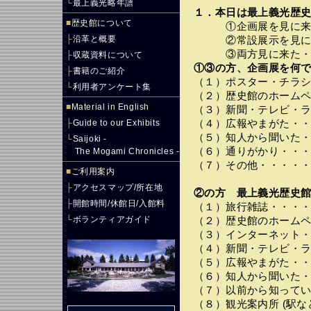
└
最上義光略年譜
１．本日は最上義光歴
■
歴史館について
①企画展を見に来た
├
沿革と概要
②常設展示を見に来
③両方見に来た・・
├
収蔵資料について
①③の方、企画展を何で
├
書籍のご紹介
（１）ポスター・チラ
└
利用者アンケート集
（２）歴史館のホーム
■
Material in English
（３）新聞・テレビ・
├
Guide to our Exhibits
（４）広報やまがた・
（５）知人から聞いた
└
Saijoki -
（６）通りがかり・・
The Mogami Chronicles -
（７）その他・・・・
■
ご利用案内
├
アクセスマップ/所在地
②の方 最上義光歴史館
├
開館時間/休館日/入館料
（１）旅行雑誌・・・
└
ボランティアガイド
（２）歴史館のホーム
（３）インターネット
（４）新聞・テレビ・
（５）広報やまがた・
（６）知人から聞いた
（７）以前から知って
（８）観光案内所 (駅