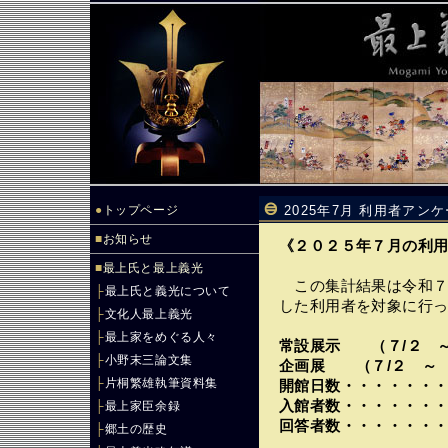
●
トップページ
2025年7月 利用者アン
■
お知らせ
《２０２５年７月の利
■
最上氏と最上義光
この集計結果は令和７
├
最上氏と義光について
した利用者を対象に行
├
文化人最上義光
├
最上家をめぐる人々
常設展示 （７/２ ～
├
小野末三論文集
企画展 （７/２ ～ 
├
片桐繁雄執筆資料集
開館日数・・・・・・
入館者数・・・・・・
├
最上家臣余録
回答者数・・・・・・
├
郷土の歴史