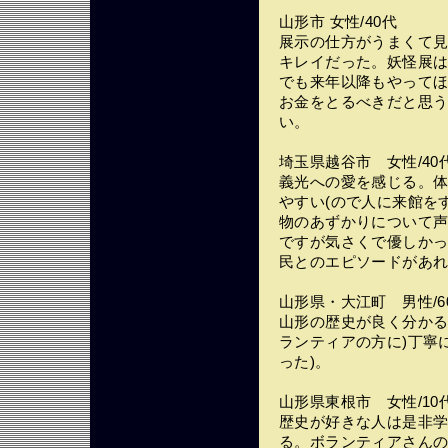
山形市 女性/40代
展示の仕方がうまくて
キレイだった。妖怪展
でも来年以降もやって
お金をとるべきだと思
い。
埼玉県越谷市 女性/40
義光への愛を感じる。
やすい(ので人に来館をす
物のあずかりについて
ですが気さくで優しか
民とのエピソードがあ
山形県・大江町 男性/6
山形の歴史が良く分かる
ランティアの方に)丁寧
った)。
山形県東根市 女性/10
歴史が好きな人は是非
る。ボランティアさん