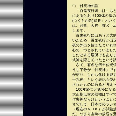
〇 付喪神の話
「百鬼夜行図」は、もと
にあるとおり100体の鬼
(つくもがみ)絵巻」とい
は、河童、天狗、猫又、
します。
百鬼夜行に出あうと大病
いたため、百鬼夜行が出
夜の外出を控えたといわ
心の一つとされていまし
したとする場所でもあり
式神を隠していたという
さて、有名な伝土佐光信
うち半分が「付喪神」で
が宿り、しかも化ける能
十九神」という表記も使わ
されたものに宿ると考え
100年経つと妖怪になる
大正期以前の器物はすべ
付喪神だらけということ
オでして、日本でのラジオ
（現在のＮＨＫ）が試験放
た。つまり当時の放送を