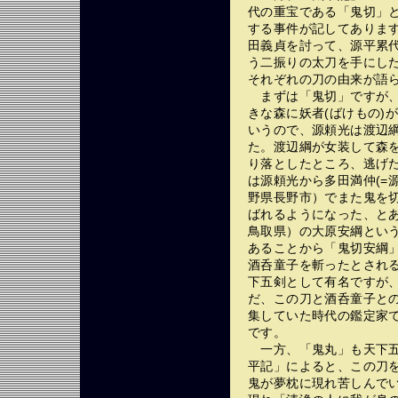
代の重宝である「鬼切」
する事件が記してありま
田義貞を討って、源平累
う二振りの太刀を手にし
それぞれの刀の由来が語
まずは「鬼切」ですが、
きな森に妖者(ばけもの)
いうので、源頼光は渡辺
た。渡辺綱が女装して森
り落としたところ、逃げ
は源頼光から多田満仲(=
野県長野市）でまた鬼を
ばれるようになった、と
鳥取県）の大原安綱とい
あることから「鬼切安綱
酒呑童子を斬ったとされ
下五剣として有名ですが
だ、この刀と酒呑童子と
集していた時代の鑑定家
です。
一方、「鬼丸」も天下五
平記」によると、この刀
鬼が夢枕に現れ苦しんで