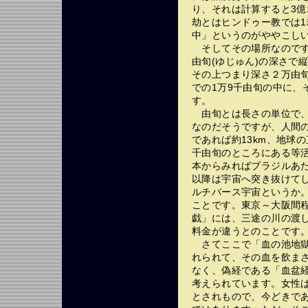
り、それは計算すると3億
劫とはヒンドゥー教では1劫
中」というのがややこし
そしてその場所なのです
由旬(ゆじゅん)の深さで
その上つまり深さ２万由
での1万9千由旬の中に、
す。
由旬とは長さの単位で、
なのだそうですが、人間の
であれば約13km、地球の
千由旬のところにある等
本からみればブラジルあ
以降は宇宙へ突き抜けて
ルチバース宇宙というか。
ことです。東京～大阪間
戯」には、三途の川の渡
料金が違うとのことです
さてここで「血の池地獄
れられて、その血を飲ま
なく、偽経である「血盆
考えられています。女性
とされもので、今どきで