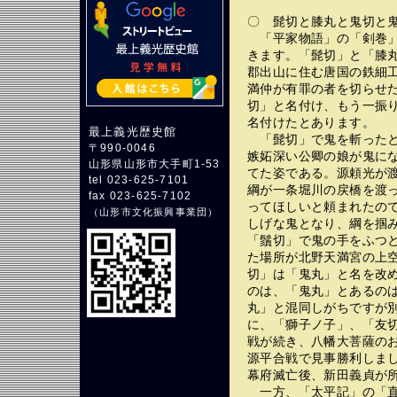
〇 髭切と膝丸と鬼切と
「平家物語」の「剣巻」
きます。「髭切」と「膝丸
郡出山に住む唐国の鉄細
満仲が有罪の者を切らせ
切」と名付け、もう一振
名付けたとあります。
最上義光歴史館
「髭切」で鬼を斬ったと
〒990-0046
嫉妬深い公卿の娘が鬼に
山形県山形市大手町1-53
てた姿である。源頼光が
tel 023-625-7101
綱が一条堀川の戻橋を渡
fax 023-625-7102
ってほしいと頼まれたの
（
山形市文化振興事業団
）
しげな鬼となり、綱を掴
「鬚切」で鬼の手をふつ
た場所が北野天満宮の上
切」は「鬼丸」と名を改
のは、「鬼丸」とあるの
丸」と混同しがちですが別
に、「獅子ノ子」、「友
戦が続き、八幡大菩薩の
源平合戦で見事勝利しま
幕府滅亡後、新田義貞が
一方、「太平記」の「直