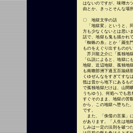
はないのですが、味噌カ
由とか、きっとそんな場
〇 地獄文学の話
「地獄変」というと、同
方も少なくないとは思い
話で、地獄も鬼も描かれ
「蜘蛛の糸」とか「羅生
ものをえぐり出すものが
芥川龍之介に「孤独地獄
「仏説によると、地獄に
地獄、近辺地獄、孤独地
も南瞻部洲下過五百踰繕
くゆぜんなをすぎてすな
抵は昔から地下にあるも
で孤独地獄だけは、山間
うちゆう)、何処へでも
すぐそのまま、地獄の苦
から、この地獄へ堕ちた
です。
また、「侏儒の言葉」に
があります。「人生は地
しみは一定の法則を破つ
は目前の飯を食はうとす