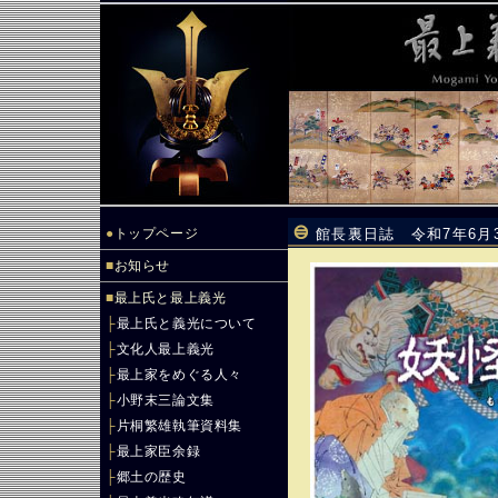
●
トップページ
館長裏日誌 令和7年6月
■
お知らせ
■
最上氏と最上義光
├
最上氏と義光について
├
文化人最上義光
├
最上家をめぐる人々
├
小野末三論文集
├
片桐繁雄執筆資料集
├
最上家臣余録
├
郷土の歴史