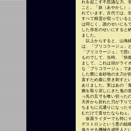
れを起こす不思議な力、
こと。「妖（あやかし）
れています。古代では、
すべて精霊が宿っている
は同じく、誰のせいにも
した存在のせいにすると
ました。
以上からすると、山海経
は、「ブリコラージュ」
「ブリコラージュ」で思
ものでして、当時、「快
まして、これは頭がライ
な「ブリコラージュ」で
した際に金砂地の太刀が
直すため腹に突き刺すと
ありました。実はあの「
腕を取り戻しにきた鬼の
っ先の五寸を喰い切った
天井から折れた刃が下り
ちまちに元通りになった
むだけで直せたならねぇ
仮面ライダーでも特にＶ
デストロンという悪の組
体させる機械合成怪人と