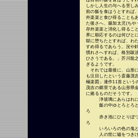
しかし人生の与へる苦し
前の飯を食はうとすれば
外楽楽と食ひ得ることも
た後さへ、腸加太児(ちや
存外楽楽と消化し得るこ
界に順応するのは何びと
獄に堕ちたとすれば、わ
すめ得るであらう。況や
慣れさへすれば、格別跋
ひさうである。」芥川龍
ぎるようです。
それでは最後に、山形に
も注目したという斎藤茂
極楽図」連作11首という
茂吉の郷里である山形県
に拠るものだそうです。
浄玻璃にあらはれにけ
飯の中ゆとろとろと上
ろ
赤き池にひとりぼつち
ろ
いろいろの色の鬼ども
人の世に嘘をつきける