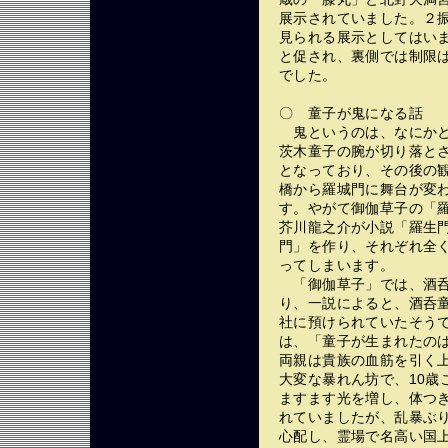
展示されていました。２
見られる展示としてはい
と促され、裏側では制限
でした。
〇 童子が鬼になる話
鬼というのは、なにかと
茨木童子の腕が切り落と
となっており、その後の
橋から羅城門に舞台が変
す。やがて御伽草子の「
芥川龍之介が小説「羅生
門」を作り、それぞれ全
ってしまいます。
「御伽草子」では、酒呑
り、一説によると、酒呑
社に預けられていたそう
は、「童子が生まれたのは
両親は貴族の血筋を引く
大変な暴れん坊で、10歳
ますます光を増し、体つ
れていましたが、乱暴ぶ
心配し、霊場で名高い国上