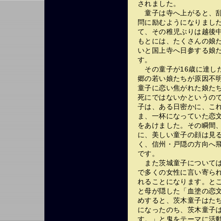
されました。
童子は寺へ上がると、乱
問に励むようになりまし
て、その稚児ぶりは越後
もとには、たくさんの娘
いと国上寺へ日参する娘
す。
その童子が16歳に達し
郷の若い娘たちが原因不
童子に恋い焦がれた娘た
死にではないかというの
子は、ある日密かに、こ
ま、一杯になっていた恋
をあけました。その瞬間
に、美しい童子の顔は見
く、信州・戸隠の方向へ
です。
また茨城童子については
で多くの女性に言い寄ら
れることになります。と
と母が隠した「血塗の恋
めすると、茨木童子はた
になったのち、茨木童子
す。」と鬼をテーマに活