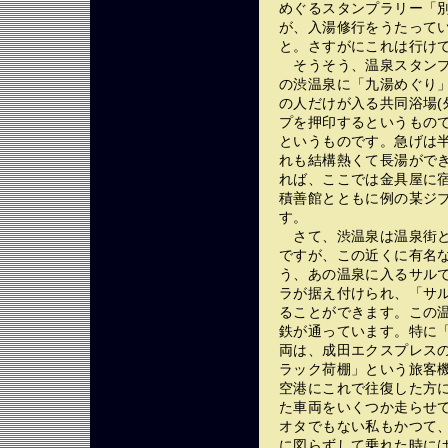
めぐるスタンプラリー「
が、入湯修行をうたって
と。さすがにこれは行け
そうそう、温泉スタンプ
の渋温泉に「九湯めぐり
の人だけが入る共同浴場(
プを押印するというもの
というものです。急げは
れも結構熱くて長湯がで
れば、ここでは金具屋に
積善館とともに例の某ジ
す。
さて、渋温泉は温泉街と
ですが、この近くに有名
う、あの温泉に入るサル
ラが据え付けられ、「サ
ることができます。この
鉄が通っています。特に
両は、成田エクスプレス
ラック荷棚」という旅客
空港にこれで往復した方
た車両をいくつか走らせ
オタでもない私もかつて
に図らずして乗れた時に