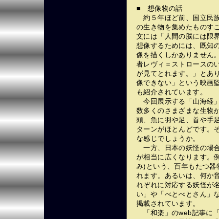
■ 想像物の話
約５年ほど前、国立民族
の生き物を集めたものす
文には「人間の脳には限
想像するためには、既知
像を描くしかありません
者レヴィ＝ストロースのい
が見てとれます。」とあ
像できない」という映画
も紹介されています。
今回展示する「山海経」
数多くのさまざまな生物
頭、魚に羽や足、首や手
ターンがほとんどです。
な感じでしょうか。
一方、日本の妖怪の場合
が相当に広くなります。
み)という、百年もたつ
れます。あるいは、何か
れぞれに対応する妖怪が
い」や「べとべとさん」
掲載されています。
「和楽」のweb記事に