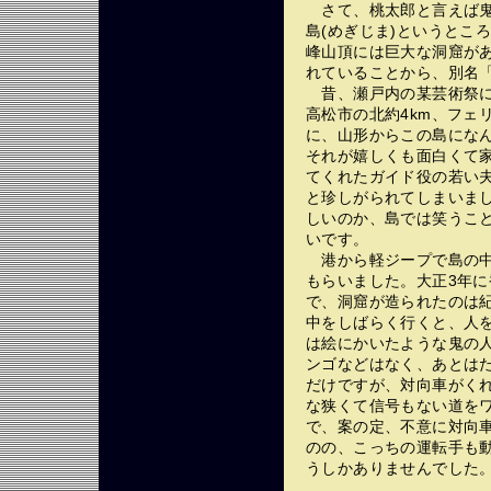
さて、桃太郎と言えば鬼
島(めぎじま)というとこ
峰山頂には巨大な洞窟が
れていることから、別名
昔、瀬戸内の某芸術祭に
高松市の北約4km、フェ
に、山形からこの島にな
それが嬉しくも面白くて
てくれたガイド役の若い
と珍しがられてしまいま
しいのか、島では笑うこ
いです。
港から軽ジープで島の中
もらいました。大正3年
で、洞窟が造られたのは紀
中をしばらく行くと、人
は絵にかいたような鬼の
ンゴなどはなく、あとは
だけですが、対向車がく
な狭くて信号もない道を
で、案の定、不意に対向
のの、こっちの運転手も
うしかありませんでした