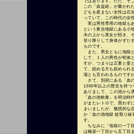
ではあります。ただ、そ
この「血盆経」が書かれ
どもを産まない女性は石女
っていて、この時代の女
実は男性専用の地獄もあ
という衆合地獄にある小
木の上から美女が招き、
登り降りして身体がずた
ものです。
また、男女ともに地獄と
して、１人の男性が蛇体
すが、つまりは正妻と妾
て、絞める方も絞められ
場とも言われるものです
さて、別府にある「血の
1300年以上の歴史を持
ありまして、この池から
「血の池軟膏」を明治時
がまたレトロで、買わず
まいましたが、魅惑的な
か「血の池地獄 蚊取り線
す。
ちなみに「地獄の一丁目
は極楽一丁目から五丁目