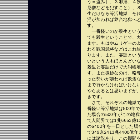
う＝盗み）、３邪淫、４
尼僧などを犯すこと）、
生だけなら等活地獄、そ
淫が加われば衆合地獄へ
す。
一番軽いのが殺生という
ても殺生ということで、
ます。もはやムリゲーの
わる戦国武将などはこれ
ります。また、妄語とい
いという人もほとんどい
殺生と妄語だけで大叫喚
す。また微妙なのは、略
った勢いが加われば飲酒
まで行かなければいけな
やらあるとは思いますが
きです。
さて、それぞれの地獄で
番軽い等活地獄は500年
た場合の500年がこの地
で人間界では1兆6653億
の6400年を一日とした場合
で349京2413兆440
には諸説あり、この期間を