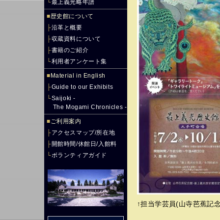
└
最上義光略年譜
■
歴史館について
├
沿革と概要
├
収蔵資料について
├
書籍のご紹介
└
利用者アンケート集
■
Material in English
├
Guide to our Exhibits
└
Saijoki -
The Mogami Chronicles -
■
ご利用案内
├
アクセスマップ/所在地
├
開館時間/休館日/入館料
└
ボランティアガイド
↑担当学芸員(山寺芭蕉記