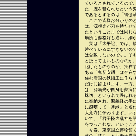
ているとされているので
た、腕を斬られたという
であるとするのは「御伽
ここで皆様お分かりのと
は、源頼光が刀を持たせ
たということまでは同じ
場所も姿格好も違い、綱
実は「太平記」では、頼
述べているにすぎないの
は合致しないのです。そ
と扱ってよいものなのか
化けたものなのか、実在
ある「鬼切安綱」は存在
住む唐国の鉄細工に作ら
だけに留まります。一方
は、源頼光が自身を熱病
蛛切」という名で呼ばれ
に奉納され、源義経の手
に感嘆して「薄緑」と名
大覚寺に伝わります。い
いて、「君子怪力乱神を
をつっこむな、というこ
今春、東京国立博物館で
蔵の「膝丸」と北野天満