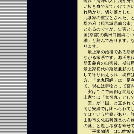
現れ「清浄の人に我が身
い抜き身で立てかけてお
れ懸かり、切り落とした
北条家の重宝とされた、
郡の府（現宮城県仙台市
とあるのですが、史実とし
国(京都)の粟田口国綱に
綱」と刻んであります。
ります。
最上家の始祖である斯波
ながる家系です。源氏累
新田義貞の自害後、斯波尾
最上家初代の斯波兼頼の
して守り伝えられ、現在
方、「鬼丸国綱」は、足
て、現在は御物として宮
実はここで面倒な問題が
上家では「鬼切丸」とし
「安」が「国」と直され
同じ安綱では比べられて
ではという推察があり、詳
山形市文化振興課長の布
の謎」と題し考察を寄せ
「平家物語」は13世紀前