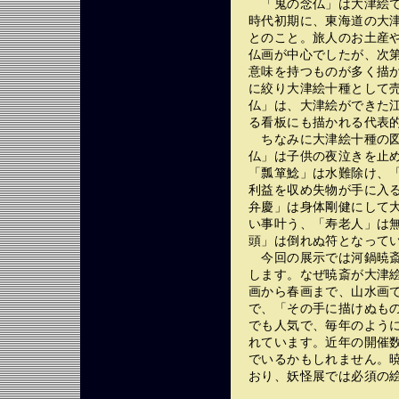
「鬼の念仏」は大津絵で
時代初期に、東海道の大
とのこと。旅人のお土産
仏画が中心でしたが、次
意味を持つものが多く描
に絞り大津絵十種として
仏」は、大津絵ができた
る看板にも描かれる代表
ちなみに大津絵十種の図
仏」は子供の夜泣きを止
「瓢箪鯰」は水難除け、
利益を収め失物が手に入
弁慶」は身体剛健にして
い事叶う、「寿老人」は
頭」は倒れぬ符となって
今回の展示では河鍋暁斎
します。なぜ暁斎が大津
画から春画まで、山水画
で、「その手に描けぬも
でも人気で、毎年のよう
れています。近年の開催
でいるかもしれません。
おり、妖怪展では必須の