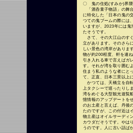
〇 鬼の住処(すみか)界
「酒呑童子物語」の舞台
に特化した「日本の鬼の交
つての鬼ブームの際には
いますが、2023年には
たそうです。
さて、その大江山のすぐ
立があります。そのさら
しい景色の湾岸がありま
物が約200程度、軒を連
引き入れる車で言えばガ
す。それが湾を取り囲む
住まう私のような者にと
て、正直、日本三景以上
かつては、天橋立を自転
上タクシーで巡ったりし
湾をめぐる大型観光遊覧船
憶情報のアップデートを
のお土産と言えば、丹後
たのですが、この付近は
物土産はオイルサーディ
カウダだそうです。やは
うのです。人に古い話ば