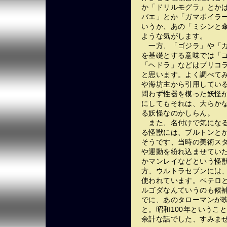
か「ドリルモグラ」とか
バエ」とか「ガマボイラ
いうか、あの「ミシンと
ような気がします。
一方、「ゴジラ」や「ガ
を基礎とする意味では「
「ヘドラ」などはブリコ
と思います。よく調べて
や海坊主から引用してい
問わず性器を模った妖怪
にしてもそれは、大らか
る妖怪なのかしらん。
また、名付けで気になる
る怪獣には、ブルトンと
そうです、当時の美術ス
や運動を紛れ込ませてい
かマンレイなどという怪
方、ウルトラセブンには
使われています。ペテロ
ルゴダなんていうのも候
でに、あのタローマンが
と。昭和100年というこ
余計な話でした、すみま