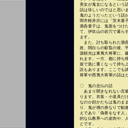
美女が鬼女になるという
話は珍しいのではと思い
鬼のようだったという話
岡市軽井沢には「茨木童
酒呑童子は、鬼面をつけ
て、伊吹山の岩穴で暮らす
ます。
また、討ち取られた酒呑
政、関白らの叡覧の後、
源頼光は東夷大将軍に、
れます。一方、都に持ち
坂で急に重くなって持ち
説もあります。ここでも
将軍や西夷大将軍の話は
〇 鬼の念仏の話
あまり聞きなれない言葉
ります。衣装・小道具だ
なのか顔かたちは鬼のま
り、鬼が僧の身なりで勧
えであり「偽善をなす人
的な仏教界への皮肉や、
とです。