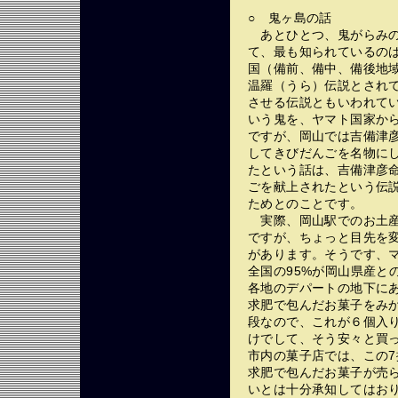
○ 鬼ヶ島の話
あとひとつ、鬼がらみの
て、最も知られているの
国（備前、備中、備後地
温羅（うら）伝説とされ
させる伝説ともいわれて
いう鬼を、ヤマト国家か
ですが、岡山では吉備津
してきびだんごを名物に
たという話は、吉備津彦
ごを献上されたという伝
ためとのことです。
実際、岡山駅でのお土産
ですが、ちょっと目先を
があります。そうです、
全国の95%が岡山県産と
各地のデパートの地下に
求肥で包んだお菓子をみ
段なので、これが６個入
けでして、そう安々と買
市内の菓子店では、この
求肥で包んだお菓子が売
いとは十分承知してはお