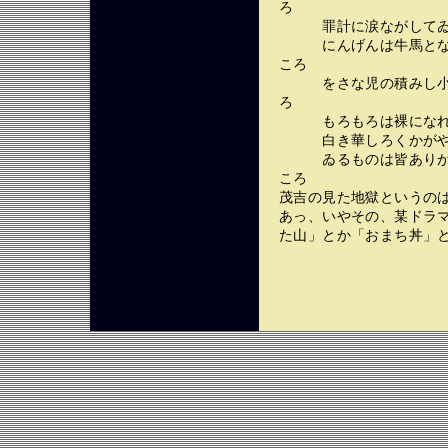
ろ
罪計に涙ながしてゐる
にんげんは牛馬となり
ころ
をさな児の積みし小石
ろ
もろもろは裸になれと
白き華しろくかがやき
ゐるものは皆ありがた
ころ
茂吉の見た地獄というの
あっ、いやその、某ドラ
た山」とか「おまち丼」