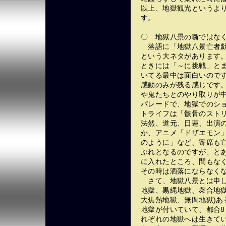
以上、地獄観光というよ
す。
〇 地獄八景の噺ではな
落語に「地獄八景亡者戯
という大ネタがあります
ときには「～に挑戦」と
いてる最中は面白いので
感動のみが残る感じです
や鬼たちとのやり取りが
パレードで、地獄でのシ
トライフは「骸骨のスト
法然、道元、日蓮、出演
か、アニメ「ドザエモン
のように」など、寄席も
ぶれとなるのですが、と
に入れたところ、間もなく
その時は洒落にならなく
さて、地獄八景とは申し
地獄、黒縄地獄、衆合地
大焦熱地獄、無間地獄)あ
地獄が付いていて、都合8＋
れぞれの地獄へは生きて