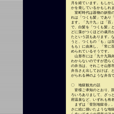
月を経ています。もしか
かを発しているかもしれ
室町時代は器物の妖怪の
れは「つくも髪」であり「
ます。「九十九」は「百
で、白髪を「つくも髪」
どに藻がつくほどの歳月
たという説もあります。
うと、つくもの「も」は百
もも）に由来し、「常に
められているそうです。
山形市には「九十九鶏弁
わからないのですが恐らく
の弁当は、それこそ山形
弁当さえ出しておけば、
がられる神のような弁当
〇 地獄観光の話
皆様ご承知のとおり、国
ろいろありまして、ざっ
府温泉など、いずれも有
まずは「登別地獄谷」。
さに絵に描いたような地