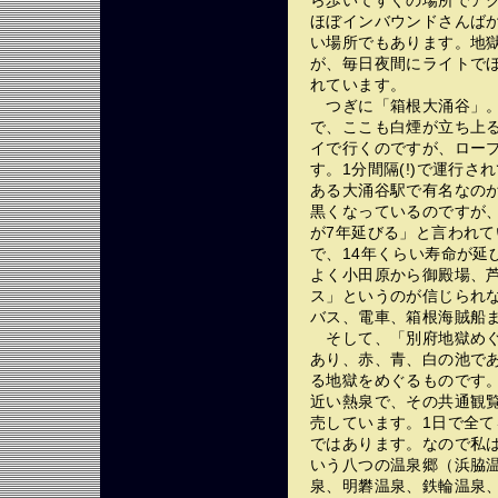
ら歩いてすぐの場所でア
ほぼインバウンドさんば
い場所でもあります。地
が、毎日夜間にライトで
れています。
つぎに「箱根大涌谷」。
で、ここも白煙が立ち上
イで行くのですが、ロー
す。1分間隔(!)で運行
ある大涌谷駅で有名なの
黒くなっているのですが
が7年延びる」と言われ
で、14年くらい寿命が延
よく小田原から御殿場、
ス」というのが信じられ
バス、電車、箱根海賊船
そして、「別府地獄めぐ
あり、赤、青、白の池で
る地獄をめぐるものです。
近い熱泉で、その共通観
売しています。1日で全
ではあります。なので私
いう八つの温泉郷（浜脇
泉、明礬温泉、鉄輪温泉