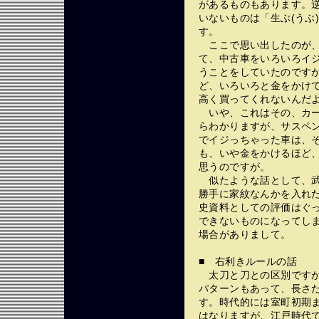
があるものもあります。
いないものは「生ぶ(うぶ
す。
ここで思い出したのが、
て、中古車をいろいろイ
うことをしていたのです
ど、いろいろと金をかけ
高く買ってくれないんだ
いや、これはその、カー
らわかりますが、サスペ
でイジっちゃった車は、
も、いや金をかけるほど
思うのですが。
似たような話として、武
勝手に家紋なんかを入れ
史資料としての評価はぐ
できないものになってし
場合がありまして。
■ 右利きルールの話
太刀と刀との区別ですが
パターンもあって、長さ
す。時代的には室町初期
はなりますが、江戸時代