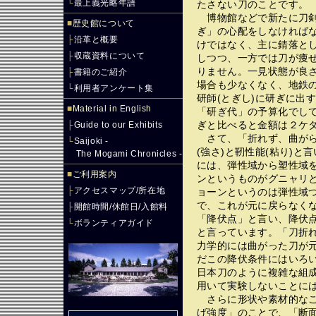
└
最上義光略年譜
たさない刀のことです。
博物館などで新たに刀剣
■
歴史館について
ぎ」の心配をしなければ
├
沿革と概要
けではなく、主に錆落と
├
収蔵資料について
しつつ、一方では刀が痩
りません。一見状態が良
├
書籍のご紹介
場合も少なくなく、地鉄
└
利用者アンケート集
研師(とぎし)に研ぎに出
■
Material in English
「研ぎ代」の予算化でし
ぎと比べると金額は２ケ
├
Guide to our Exhibits
さて、「折れず、曲がら
└
Saijoki -
(強さ)と靭性能(粘り)
The Mogami Chronicles -
には、弾性域から塑性域
■
ご利用案内
ンというものがグニャリ
├
アクセスマップ/所在地
ョーンというのは弾性域
で、これが元に戻らなく
├
開館時間/休館日/入館料
「降伏点」と言い、降伏
└
ボランティアガイド
と言っています。「刀折
力学的には曲がった刀が
だこの降伏条件にはいろ
日本刀のように複雑な組
用いて実験しないことに
さらに形状や素材的なこ
げ強度」のことで、「断