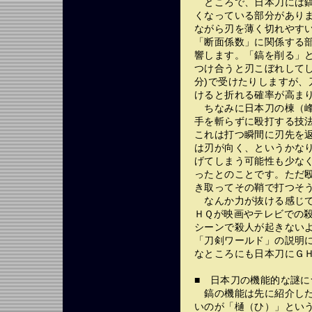
ところで、日本刀には鎬
くなっている部分があり
ながら刃を薄く切れやす
「断面係数」に関係する
響します。「鎬を削る」
つけ合うと刃こぼれしてし
分)で受けたりしますが
けると折れる確率が高ま
ちなみに日本刀の棟（峰
手を斬らずに殴打する技
これは打つ瞬間に刃先を
は刃が向く、というかな
げてしまう可能性も少な
ったとのことです。ただ
き取ってその鞘で打つそ
なんか力が抜ける感じで
ＨＱが映画やテレビでの
シーンで殺人が起きない
「刀剣ワールド」の説明
なところにも日本刀にＧ
■ 日本刀の機能的な謎に
鎬の機能は先に紹介した
いのが「樋（ひ）」とい