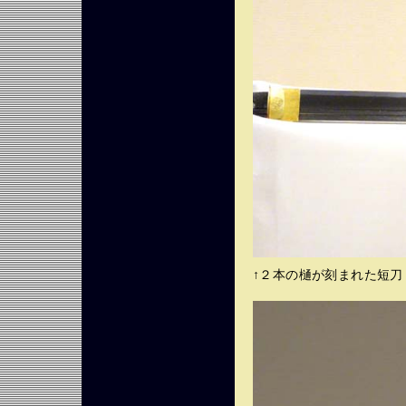
↑２本の樋が刻まれた短刀