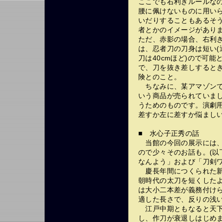
ここでも右利きルールな
腰に佩けないものに用い
いだりすることもあるそ
者とかのイメージがあり
ただ、赤影の場合、右利
は、忍者刀の刀身は短い(
刀は40cmほど)ので可
で、刀を抜き差しすると
険とのこと。
ちなみに、某アマゾンで
いう商品が売られていま
うためのものです。演劇
差すか左に差すか悩まし
■ 水心子正秀の話
当館の今回の展示には、
ので少々そのお話も。(
なんよう」および「刀剣ワ
慶長年間につくられた新
朝時代の太刀を短くした
は大小二本差が義務付け
適した長さで、反りの浅
江戸中期ともなると天下
し、作刀が衰退しはじめ