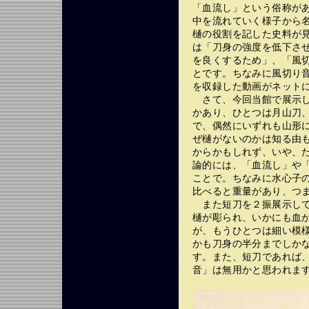
「血流し」という俗称が
中を流れていく様子から
樋の役割を記した史料が
は「刀身の強度を低下さ
を良くするため」、「風
とです。ちなみに風切り
を収録した動画がネット
さて、今回当館で展示し
かあり、ひとつは月山刀
で、偶然にいずれも山形
ぜ樋がないのかは知る由
からかもしれず、いや、
論的には、「血流し」や
ことで。ちなみに水心子
比べると重量があり、つ
また短刀を２振展示して
樋が彫られ、いかにも血
が、もうひとつは細い模
かも刀身の半分までしか
す。また、短刀であれば
音」は無用かと思われま