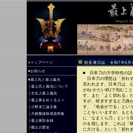
●
トップページ
館長裏日誌 令和7年6月
■
お知らせ
■ 日本刀の力学特性の話
日本刀の理想は「折れず
■
最上氏と最上義光
言われます。日本刀は、心
├
最上氏と義光について
がね:かたい鉄)で包むこ
├
文化人最上義光
す。また「よく切れる」
├
最上家をめぐる人々
すが、研ぎすぎると刀身
す。「地金がでる」とい
├
小野末三論文集
ことをいいますが、もと
├
片桐繁雄執筆資料集
に「なまくら刀」という
├
最上家臣余録
のを指します。これは「
├
郷土の歴史
に欠ける」という「折れ