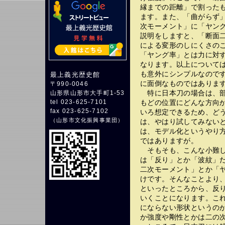
縁までの距離」で割ったも
ます。また、「曲がらず
次モーメント」に「ヤン
説明をしますと、「断面
による変形のしにくさの
「ヤング率」とは力に対
なります。以上について
も意外にシンプルなので
最上義光歴史館
に面倒なものではありま
〒990-0046
特に日本刀の場合は、部
山形県山形市大手町1-53
もどの位置にどんな方向
tel 023-625-7101
fax 023-625-7102
いろ想定できるため、ど
（
山形市文化振興事業団
）
は、やはり試してみない
は、モデル化というやり
ではありますが。
そもそも、こんな小難し
は「反り」とか「波紋」
二次モーメント」とか「
けです。そんなことより
といったところから、反
いくことになります。こ
にならない形状というの
か強度や剛性とかは二の