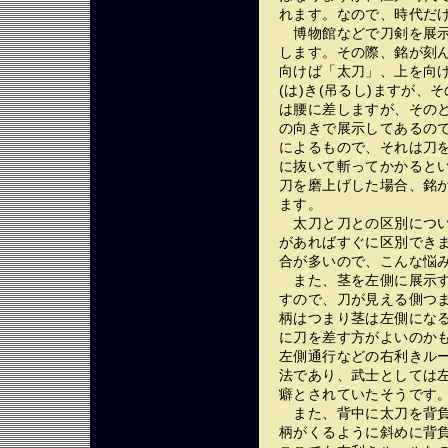
れます。なので、時代だ
博物館などで刀剣を展示
します。その際、銘が刻
向けば「太刀」、上を向
(は)き(吊るし)ますが
は腰に差しますが、その
の向きで展示してあるの
によるもので、それは刀
に抜いて斬ってかかると
刀を磨上げした場合、銘
ます。
太刀と刀との区別につい
があればすぐに区別でき
合が多いので、こんな悩
また、茎を左側に展示す
すので、刀が見える側つ
柄はつまり茎は左側にな
に刀を差す方がよいのか
左側通行などの右利きル
法であり、武士としては
癖とされていたそうです
また、背中に太刀を背負
柄がくるように斜めに背