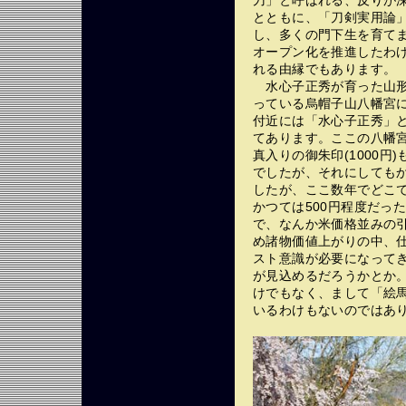
とともに、「刀剣実用論
し、多くの門下生を育て
オープン化を推進したわ
れる由縁でもあります。
水心子正秀が育った山形
っている烏帽子山八幡宮
付近には「水心子正秀」
てあります。ここの八幡
真入りの御朱印(1000円
でしたが、それにしてもか
したが、ここ数年でどこで
かつては500円程度だった
で、なんか米価格並みの
め諸物価値上がりの中、
スト意識が必要になってき
が見込めるだろうかとか
けでもなく、まして「絵馬
いるわけもないのではあ