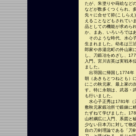
たが、朱塗りや蒔絵など
などが数多くつくられ、
先々に合せて拵(こしらえ
えることなどもされてい
品としての機能が求めら
か、まあ、いろいろでは
そのような時代、水心子正
生まれました。幼名は三
郎家や赤湯北町の外山家
し、刀鍛冶をめざし、17
入門。宮川吉英は実戦本
ました。
出羽国に帰国し1774年
朝（あきもとつねとも）
にこの秋元家、最上家の次
す。特に永朝は、武器・
も行いました。
水心子正秀は1781年（
敷秋元家鍛冶所で鍛錬に
たずねて学びました。17
山村綱広に入門、系図と
少ない日本刀に対して物
自の刀剣理論である「刀
刀」と呼ばれる、反りが