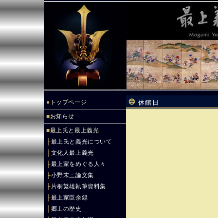
●
トップページ
休館日
■
お知らせ
■
最上氏と最上義光
├
最上氏と義光について
├
文化人最上義光
├
最上家をめぐる人々
├
小野末三論文集
├
片桐繁雄執筆資料集
├
最上家臣余録
├
郷土の歴史