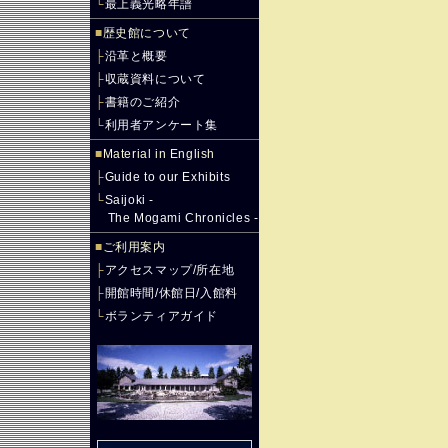
└
最上義光略年譜
■
歴史館について
├
沿革と概要
├
収蔵資料について
├
書籍のご紹介
└
利用者アンケート集
■
Material in English
├
Guide to our Exhibits
└
Saijoki -
The Mogami Chronicles -
■
ご利用案内
├
アクセスマップ/所在地
├
開館時間/休館日/入館料
└
ボランティアガイド