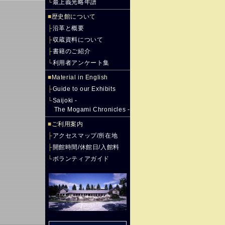
└
最上義光略年譜
■
歴史館について
├
沿革と概要
├
収蔵資料について
├
書籍のご紹介
└
利用者アンケート集
■
Material in English
├
Guide to our Exhibits
└
Saijoki -
The Mogami Chronicles -
■
ご利用案内
├
アクセスマップ/所在地
├
開館時間/休館日/入館料
└
ボランティアガイド