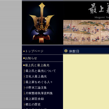
●
トップページ
休館日
■
お知らせ
■
最上氏と最上義光
├
最上氏と義光について
├
文化人最上義光
├
最上家をめぐる人々
├
小野末三論文集
├
片桐繁雄執筆資料集
├
最上家臣余録
├
郷土の歴史