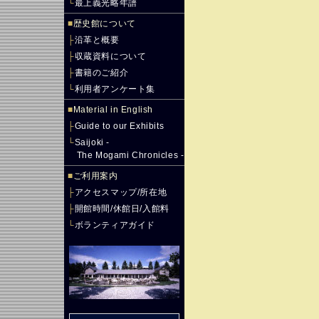
└
最上義光略年譜
■
歴史館について
├
沿革と概要
├
収蔵資料について
├
書籍のご紹介
└
利用者アンケート集
■
Material in English
├
Guide to our Exhibits
└
Saijoki -
The Mogami Chronicles -
■
ご利用案内
├
アクセスマップ/所在地
├
開館時間/休館日/入館料
└
ボランティアガイド