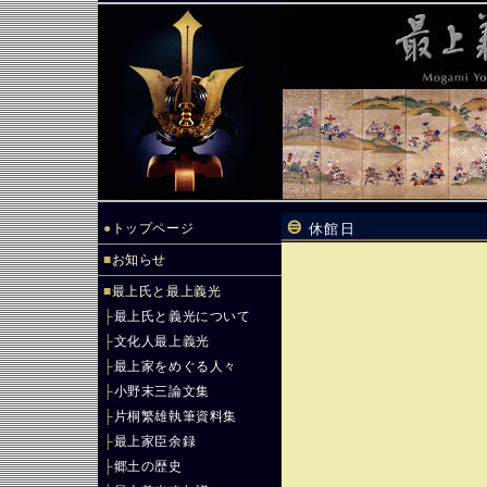
●
トップページ
休館日
■
お知らせ
■
最上氏と最上義光
├
最上氏と義光について
├
文化人最上義光
├
最上家をめぐる人々
├
小野末三論文集
├
片桐繁雄執筆資料集
├
最上家臣余録
├
郷土の歴史