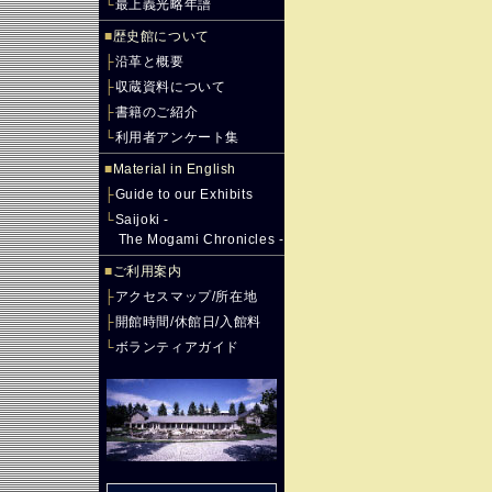
└
最上義光略年譜
■
歴史館について
├
沿革と概要
├
収蔵資料について
├
書籍のご紹介
└
利用者アンケート集
■
Material in English
├
Guide to our Exhibits
└
Saijoki -
The Mogami Chronicles -
■
ご利用案内
├
アクセスマップ/所在地
├
開館時間/休館日/入館料
└
ボランティアガイド