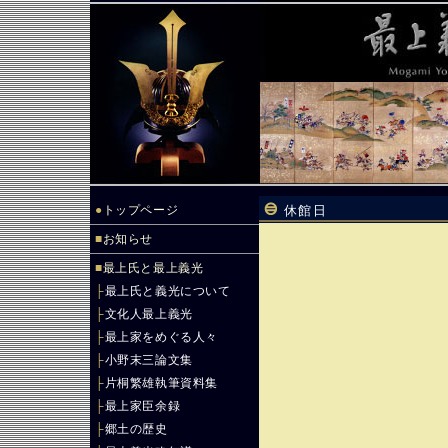
●
トップページ
休館日
■
お知らせ
■
最上氏と最上義光
├
最上氏と義光について
├
文化人最上義光
├
最上家をめぐる人々
├
小野末三論文集
├
片桐繁雄執筆資料集
├
最上家臣余録
├
郷土の歴史