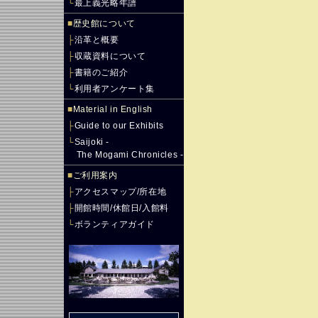
└
最上義光略年譜
■
歴史館について
├
沿革と概要
├
収蔵資料について
├
書籍のご紹介
└
利用者アンケート集
■
Material in English
├
Guide to our Exhibits
└
Saijoki -
The Mogami Chronicles -
■
ご利用案内
├
アクセスマップ/所在地
├
開館時間/休館日/入館料
└
ボランティアガイド