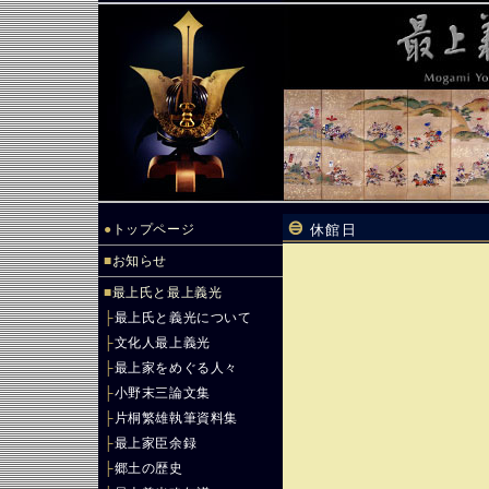
●
トップページ
休館日
■
お知らせ
■
最上氏と最上義光
├
最上氏と義光について
├
文化人最上義光
├
最上家をめぐる人々
├
小野末三論文集
├
片桐繁雄執筆資料集
├
最上家臣余録
├
郷土の歴史