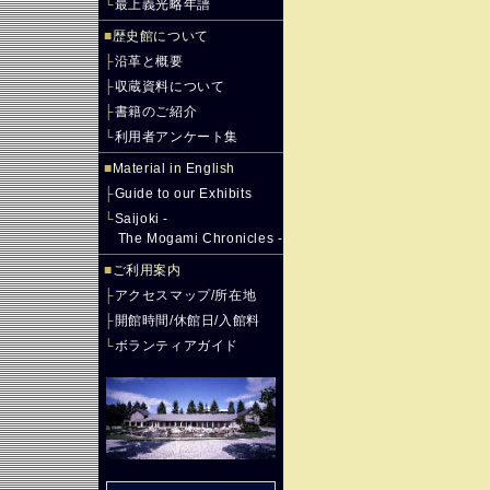
└
最上義光略年譜
■
歴史館について
├
沿革と概要
├
収蔵資料について
├
書籍のご紹介
└
利用者アンケート集
■
Material in English
├
Guide to our Exhibits
└
Saijoki -
The Mogami Chronicles -
■
ご利用案内
├
アクセスマップ/所在地
├
開館時間/休館日/入館料
└
ボランティアガイド