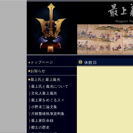
●
トップページ
休館日
■
お知らせ
■
最上氏と最上義光
├
最上氏と義光について
├
文化人最上義光
├
最上家をめぐる人々
├
小野末三論文集
├
片桐繁雄執筆資料集
├
最上家臣余録
├
郷土の歴史