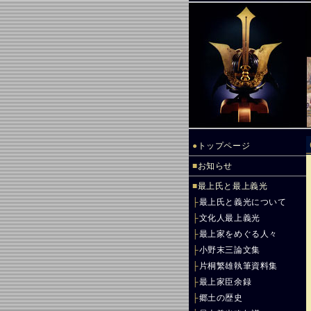
●
トップページ
■
お知らせ
■
最上氏と最上義光
├
最上氏と義光について
├
文化人最上義光
├
最上家をめぐる人々
├
小野末三論文集
├
片桐繁雄執筆資料集
├
最上家臣余録
├
郷土の歴史