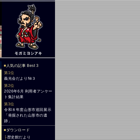
■
人気の記事 Best 3
第1位
義光会だより№３
第2位
2026年6月 利用者アンケー
ト集計結果
第3位
令和８年度山形市巡回展示
「発掘された山形市の遺
跡」
■
ダウンロード
├
歴史館だより