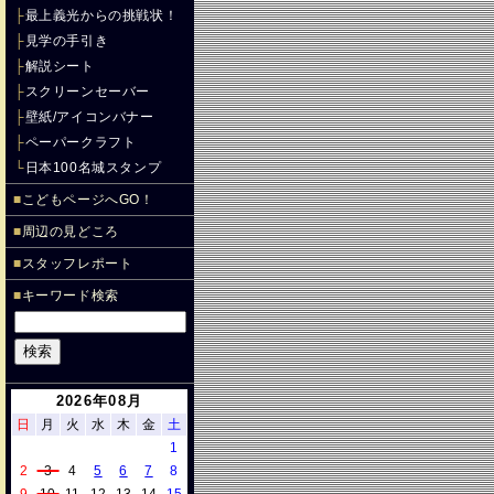
├
最上義光からの挑戦状！
├
見学の手引き
├
解説シート
├
スクリーンセーバー
├
壁紙/アイコンバナー
├
ペーパークラフト
└
日本100名城スタンプ
■
こどもページへGO！
■
周辺の見どころ
■
スタッフレポート
■
キーワード検索
2026年08月
日
月
火
水
木
金
土
1
2
3
4
5
6
7
8