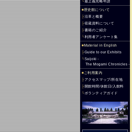
└
最上義光略年譜
■
歴史館について
├
沿革と概要
├
収蔵資料について
├
書籍のご紹介
└
利用者アンケート集
■
Material in English
├
Guide to our Exhibits
└
Saijoki -
The Mogami Chronicles -
■
ご利用案内
├
アクセスマップ/所在地
├
開館時間/休館日/入館料
└
ボランティアガイド