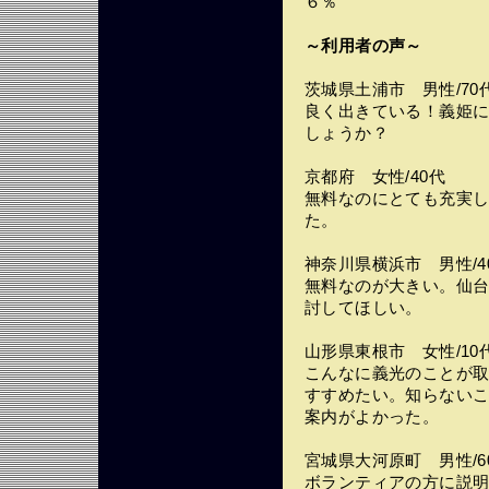
６％
～利用者の声～
茨城県土浦市 男性/70
良く出きている！義姫
しょうか？
京都府 女性/40代
無料なのにとても充実
た。
神奈川県横浜市 男性/4
無料なのが大きい。仙
討してほしい。
山形県東根市 女性/10
こんなに義光のことが
すすめたい。知らない
案内がよかった。
宮城県大河原町 男性/6
ボランティアの方に説