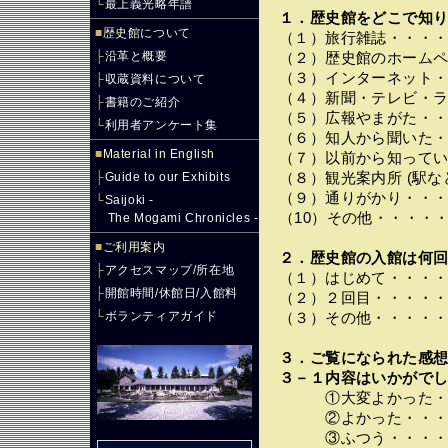
└
最上義光略年譜
１．歴史館をどこで知り
■
歴史館について
（１）旅行雑誌・・・
├
沿革と概要
（２）歴史館のホーム
（３）インターネット
├
収蔵資料について
（４）新聞・テレビ・
├
書籍のご紹介
（５）広報やまがた・
└
利用者アンケート集
（６）知人から聞いた
■
Material in English
（７）以前から知って
├
Guide to our Exhibits
（８）観光案内所 (駅
（９）通りがかり・・
└
Saijoki -
（10）その他・・・・
The Mogami Chronicles -
■
ご利用案内
２．歴史館の入館は何回
├
アクセスマップ/所在地
（１）はじめて・・・
├
開館時間/休館日/入館料
（２）２回目・・・・
└
ボランティアガイド
（３）その他・・・・
３．ご覧になられた感
３－１内容はいかがでし
①大変よかった・・
②よかった・・・・
③ふつう・・・・・