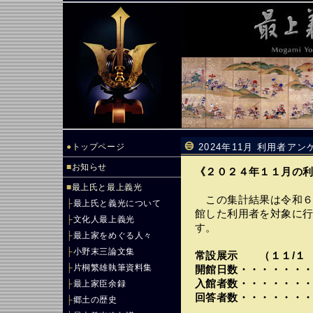
●
トップページ
2024年11月 利用者ア
■
お知らせ
《２０２４年１１月の
■
最上氏と最上義光
この集計結果は令和６
├
最上氏と義光について
館した利用者を対象に
├
文化人最上義光
す。
├
最上家をめぐる人々
├
小野末三論文集
常設展示 （１１/１ 
├
片桐繁雄執筆資料集
開館日数・・・・・・
入館者数・・・・・・
├
最上家臣余録
回答者数・・・・・・
├
郷土の歴史