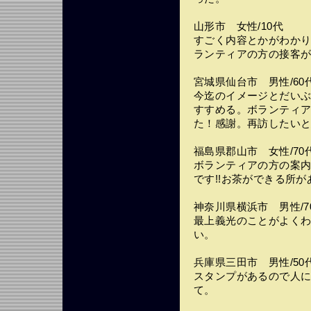
山形市 女性/10代
すごく内容とかがわか
ランティアの方の接客
宮城県仙台市 男性/60
今迄のイメージとだい
すすめる。ボランティ
た！感謝。再訪したい
福島県郡山市 女性/70
ボランティアの方の案
です!!お茶ができる所
神奈川県横浜市 男性/7
最上義光のことがよく
い。
兵庫県三田市 男性/50
スタンプがあるので人
て。