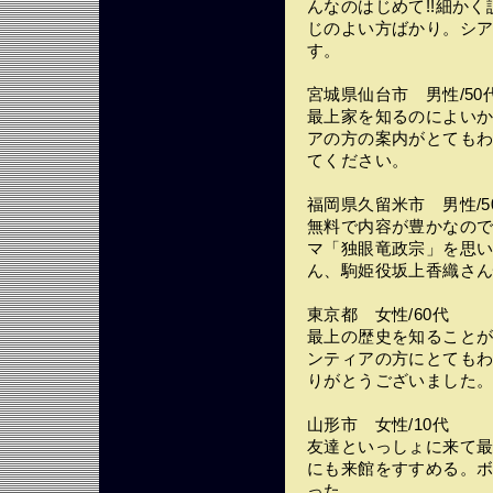
んなのはじめて!!細か
じのよい方ばかり。シ
す。
宮城県仙台市 男性/50
最上家を知るのによい
アの方の案内がとても
てください。
福岡県久留米市 男性/5
無料で内容が豊かなの
マ「独眼竜政宗」を思
ん、駒姫役坂上香織さ
東京都 女性/60代
最上の歴史を知ること
ンティアの方にとても
りがとうございました
山形市 女性/10代
友達といっしょに来て
にも来館をすすめる。
った。