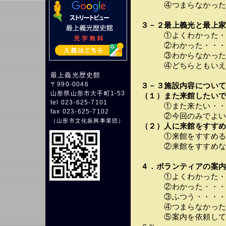
④つまらなかった・
３－２最上義光と最上家
①よくわかった・・
②わかった・・・・
③わからなかった・
④どちらともいえな
最上義光歴史館
〒990-0046
３－３施設内容につい
山形県山形市大手町1-53
（１）また来館したいで
tel 023-625-7101
①また来たい・・・
fax 023-625-7102
②今回のみでよい・
（
山形市文化振興事業団
）
（２）人に来館をすすめ
①来館をすすめる・
②来館をすすめない
４．ボランティアの案
①よくわかった・・
②わかった・・・・
③ふつう・・・・・
④つまらなかった・
⑤案内を依頼してい