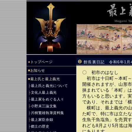
●
トップページ
館長裏日記 令和6年1月
■
お知らせ
〇 初市のはなし
初市は十日町～本町～七
■
最上氏と最上義光
開催されますが、山形
├
最上氏と義光について
挟まれている「本町」
├
文化人最上義光
方もいると思います。
├
最上家をめぐる人々
であり、それまでは「
├
小野末三論文集
横町は、最上義光の山
├
片桐繁雄執筆資料集
た町で、特に市は立た
生魚干魚塩魚」を売買
├
最上家臣余録
れども8月より5月迄は
├
郷土の歴史
にあります。