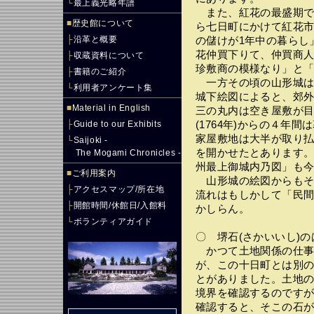
└
最上義光略年譜
また、紅花の最盛期であ
■
歴史館について
ら七日町にかけて紅花市
├
沿革と概要
の儲けが1年中の暮らし
花仲買下りて、仲買商
├
収蔵資料について
珍敷商の模様なり」と
├
書籍のご紹介
一方その頃の山形城は、
└
利用者アンケート集
城下絵図によると、郊
■
Material in English
三の丸内は空き屋敷が
├
Guide to our Exhibits
(1764年)からの４年
家屋敷地は大半が取り
└
Saijoki -
を開かせたとあります
The Mogami Chronicles -
州最上御城内乃図」も
■
ご利用案内
山形城の絵図からもそ
├
アクセスマップ/所在地
流れはもしかして「民
├
開館時間/休館日/入館料
かしらん。
└
ボランティアガイド
〇 堺石(さかいいし)の
かつて土地関係の仕事
が、この十日町とは別
とがありました。土地
境界を確認するのです
確認すると、そこの石