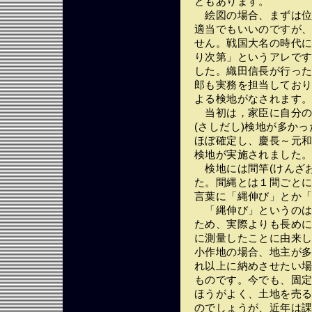
ともあります。
絵図の場合、まずは位
適当でもいいのですが
せん。戦国大名の時代に
り次第」というアレです
した。織田信長が行っ
郎も実務を担当してお
よる検地がなされます
当初は，家臣に自分の
(さしだし)検地が多かっ
ほぼ確定し、慶長～元和（
検地が実施されました
検地には間竿(けんざお
た。間縄とは１間ごと
言葉に「縄伸び」とか
「縄伸び」というのは
ため、実際よりも長め
に測量したことに由来
小作地の場合、地主が
れ以上に納めさせたい
ものです。今でも、固
ほうがよく、土地を売
のでしょうが、近年は