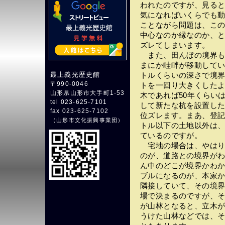
われたのですが、見る
気になればいくらでも
ことながら問題は、こ
中心なのか縁なのか、と
ズレてしまいます。
また、田んぼの境界も
まにか畦畔が移動してい
最上義光歴史館
トルくらいの深さで境
〒990-0046
トを一回り大きくした
山形県山形市大手町1-53
木であれば50年くらい
tel 023-625-7101
して新たな杭を設置し
fax 023-625-7102
位ズレます。まあ、登記
（
山形市文化振興事業団
）
トル以下の土地以外は
ているのですが。
宅地の場合は、やはり
のが、道路との境界が
ん中のどこが境界かわ
ブルになるのが、本家
隣接していて、その境
場で決まるのですが、
が山林となると、立木
うけた山林などでは、