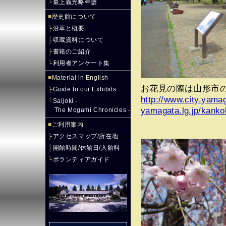
└
最上義光略年譜
■
歴史館について
├
沿革と概要
├
収蔵資料について
├
書籍のご紹介
└
利用者アンケート集
■
Material in English
お花見の際は山形市
├
Guide to our Exhibits
http://www.city.yama
└
Saijoki -
yamagata.lg.jp/kank
The Mogami Chronicles -
■
ご利用案内
├
アクセスマップ/所在地
├
開館時間/休館日/入館料
└
ボランティアガイド