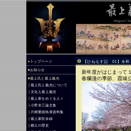
●
トップページ
【ひねもす記 01】令
■
お知らせ
新年度がはじまって
春爛漫の季節、霞城
■
最上氏と最上義光
├
最上氏と義光について
├
文化人最上義光
├
最上家をめぐる人々
├
小野末三論文集
├
片桐繁雄執筆資料集
├
最上家臣余録
├
郷土の歴史