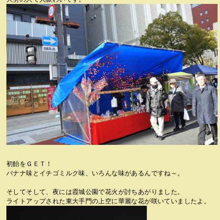
初飴をＧＥＴ！
バナナ味とイチゴミルク味、いろんな味があるんですね～。
そしてそして、夜には霞城公園で花火が討ちあがりました。
ライトアップされた東大手門の上空に華麗な花が咲いていましたよ。