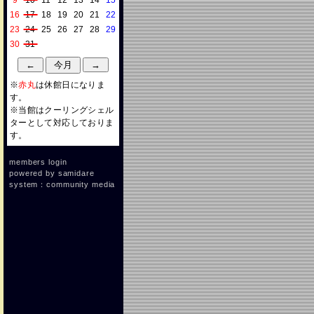
9
10
11
12
13
14
15
16
17
18
19
20
21
22
23
24
25
26
27
28
29
30
31
※
赤丸
は休館日になりま
す。
※当館はクーリングシェル
ターとして対応しておりま
す。
members login
powered by
samidare
system：community media