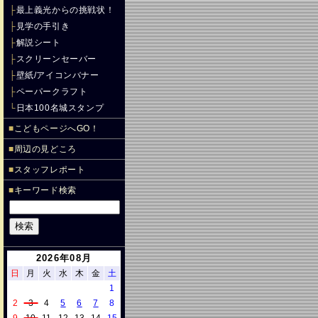
├
最上義光からの挑戦状！
├
見学の手引き
├
解説シート
├
スクリーンセーバー
├
壁紙/アイコンバナー
├
ペーパークラフト
└
日本100名城スタンプ
■
こどもページへGO！
■
周辺の見どころ
■
スタッフレポート
■
キーワード検索
2026年08月
日
月
火
水
木
金
土
1
2
3
4
5
6
7
8