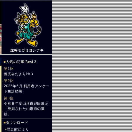
■
人気の記事 Best 3
第1位
義光会だより№３
第2位
2026年6月 利用者アンケー
ト集計結果
第3位
令和８年度山形市巡回展示
「発掘された山形市の遺
跡」
■
ダウンロード
├
歴史館だより