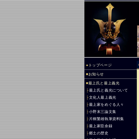
●
トップページ
■
お知らせ
■
最上氏と最上義光
├
最上氏と義光について
├
文化人最上義光
├
最上家をめぐる人々
├
小野末三論文集
├
片桐繁雄執筆資料集
├
最上家臣余録
├
郷土の歴史