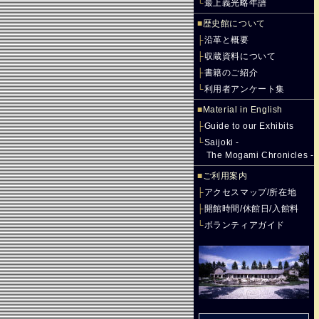
└
最上義光略年譜
■
歴史館について
├
沿革と概要
├
収蔵資料について
├
書籍のご紹介
└
利用者アンケート集
■
Material in English
├
Guide to our Exhibits
└
Saijoki -
The Mogami Chronicles -
■
ご利用案内
├
アクセスマップ/所在地
├
開館時間/休館日/入館料
└
ボランティアガイド