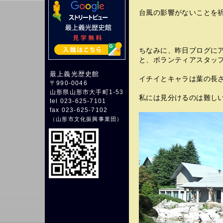
台風の影響がないことを
ちなみに、昨日ブログに
と、ボランティアスタッ
最上義光歴史館
イチイとキャラは葉の長
〒990-0046
山形県山形市大手町1-53
私には見分けるのは難し
tel 023-625-7101
fax 023-625-7102
（
山形市文化振興事業団
）