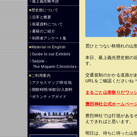
└
最上義光略年譜
■
歴史館について
├
沿革と概要
├
収蔵資料について
├
書籍のご紹介
└
利用者アンケート集
雲ひとつない秋晴れの山形
■
Material in English
├
Guide to our Exhibits
本日、最上義光歴史館の
└
Saijoki -
す。
The Mogami Chronicles -
交通規制のかかる道路が
■
ご利用案内
URLをご確認くださいね
├
アクセスマップ/所在地
├
開館時間/休館日/入館料
まるごと山形祭りだワッ
└
ボランティアガイド
豊烈神社公式ホームペー
豊烈神社では打毬がある
えできればと思います。
明日は、待ちに待った山