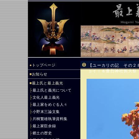
●
トップページ
【ユーカリの記 その２
ョイ！＆豊烈神社例大祭
■
お知らせ
■
最上氏と最上義光
├
最上氏と義光について
├
文化人最上義光
├
最上家をめぐる人々
├
小野末三論文集
├
片桐繁雄執筆資料集
├
最上家臣余録
├
郷土の歴史