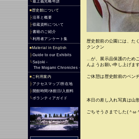
└
最上義光略年譜
■
歴史館について
├
沿革と概要
├
収蔵資料について
├
書籍のご紹介
└
利用者アンケート集
歴史館前の公園には、たく
クンクン
■
Material in English
├
Guide to our Exhibits
…が、展示品保護のため
└
Saijoki -
んようお願い申し上げま
The Mogami Chronicles -
ご休憩は歴史館前のベン
■
ご利用案内
├
アクセスマップ/所在地
├
開館時間/休館日/入館料
└
ボランティアガイド
本日の差し入れ写真は山
ごちそうさまでした(＾ω＾