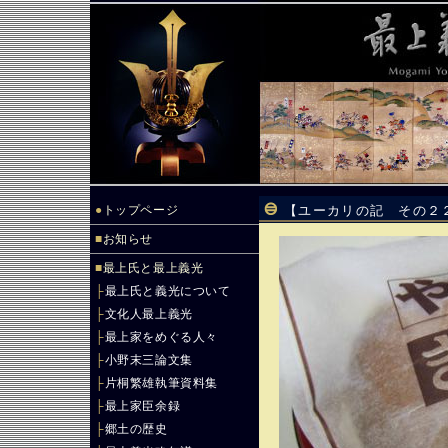
●
トップページ
【ユーカリの記 その２
■
お知らせ
■
最上氏と最上義光
├
最上氏と義光について
├
文化人最上義光
├
最上家をめぐる人々
├
小野末三論文集
├
片桐繁雄執筆資料集
├
最上家臣余録
├
郷土の歴史